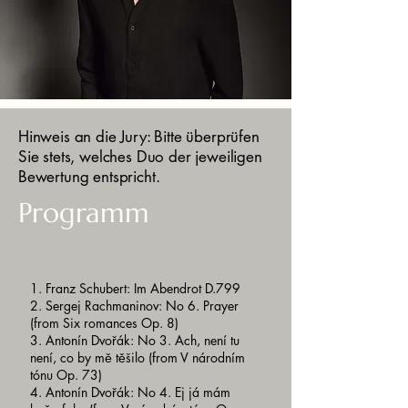
Hinweis an die Jury: Bitte überprüfen
Sie stets, welches Duo der jeweiligen
Bewertung entspricht.
Programm
1. Franz Schubert: Im Abendrot D.799
2. Sergej Rachmaninov: No 6. Prayer
(from Six romances Op. 8)
3. Antonín Dvořák: No 3. Ach, není tu
není, co by mě těšilo (from V národním
tónu Op. 73)
4. Antonín Dvořák: No 4. Ej já mám