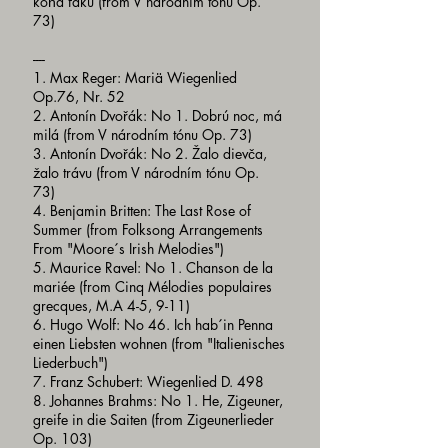
koňa faku (from V národním tónu Op.
73)
----
1. Max Reger: Mariä Wiegenlied
Op.76, Nr. 52
2. Antonín Dvořák: No 1. Dobrú noc, má
milá (from V národním tónu Op. 73)
3. Antonín Dvořák: No 2. Žalo dievča,
žalo trávu (from V národním tónu Op.
73)
4. Benjamin Britten: The Last Rose of
Summer (from Folksong Arrangements
From "Moore´s Irish Melodies")
5. Maurice Ravel: No 1. Chanson de la
mariée (from Cinq Mélodies populaires
grecques, M.A 4-5, 9-11)
6. Hugo Wolf: No 46. Ich hab´in Penna
einen Liebsten wohnen (from "Italienisches
Liederbuch")
7. Franz Schubert: Wiegenlied D. 498
8. Johannes Brahms: No 1. He, Zigeuner,
greife in die Saiten (from Zigeunerlieder
Op. 103)