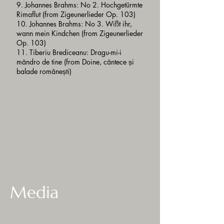
9. Johannes Brahms: No 2. Hochgetürmte
Rimaflut (from Zigeunerlieder Op. 103)
10. Johannes Brahms: No 3. Wißt ihr,
wann mein Kindchen (from Zigeunerlieder
Op. 103)
11. Tiberiu Brediceanu: Dragu-mi-i
mândro de tine (from Doine, cântece și
balade românești)
Media