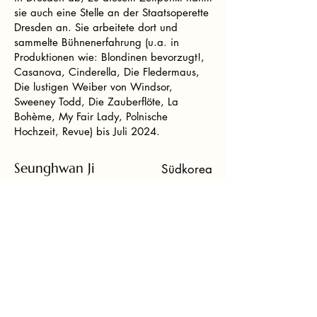
sie auch eine Stelle an der Staatsoperette
Dresden an. Sie arbeitete dort und
sammelte Bühnenerfahrung (u.a. in
Produktionen wie: Blondinen bevorzugt!,
Casanova, Cinderella, Die Fledermaus,
Die lustigen Weiber von Windsor,
Sweeney Todd, Die Zauberflöte, La
Bohème, My Fair Lady, Polnische
Hochzeit, Revue) bis Juli 2024.
Seunghwan Ji
Südkorea
Klavier
1989
Seunghwan Ji ist ein vielseitiger
Liedpianist und Opernkorrepetitor, dessen
Arbeit sich durch stilistische Sensibilität,
tiefes Textverständnis
und eine enge Zusammenarbeit mit