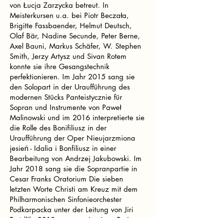
von Łucja Zarzycka betreut. In
Meisterkursen u.a. bei Piotr Beczała,
Brigitte Fassbaender, Helmut Deutsch,
Olaf Bär, Nadine Secunde, Peter Berne,
Axel Bauni, Markus Schäfer, W. Stephen
Smith, Jerzy Artysz und Sivan Rotem
konnte sie ihre Gesangstechnik
perfektionieren. Im Jahr 2015 sang sie
den Solopart in der Uraufführung des
modernen Stücks Panteistycznie für
Sopran und Instrumente von Paweł
Malinowski und im 2016 interpretierte sie
die Rolle des Bonifiliusz in der
Uraufführung der Oper Nieujarzmiona
jesień - Idalia i Bonfiliusz in einer
Bearbeitung von Andrzej Jakubowski. Im
Jahr 2018 sang sie die Sopranpartie in
Cesar Franks Oratorium Die sieben
letzten Worte Christi am Kreuz mit dem
Philharmonischen Sinfonieorchester
Podkarpacka unter der Leitung von Jiri