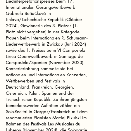
Liedinterpretationspreises beim 17.
Internationalen Gesangswettbewerb
Gabriela Beňačková in
Jihlava/Tschechische Republik (Oktober
2024), Gewinnerin des 3. Platzes (1.
Platz nicht vergeben) in der Kategorie
Frauen beim Internationalen R. Schumann-
Liederwettbewerb in Zwickau (Juni 2024)
sowie des 1. Preises beim VI Compostela
Lírica Opernwettbewerb in Santiago de
Compostela/Spanien (November 2023).
Konzerterfahrung sammelte sie bei
nationalen und internationalen Konzerten,
Wettbewerben und Festivals in
Deutschland, Frankreich, Georgien,
Österreich, Polen, Spanien und der
Tschechischen Republik. Zu ihren jüngsten
bemerkenswerten Auftritten zählen ein
Solo-Recital in Gargas/Frankreich mit dem
renommierten Pianisten Maciej Pikulski im
Rahmen des Festivals Les Musicales du
Luberon (November 2024), die Solopartie