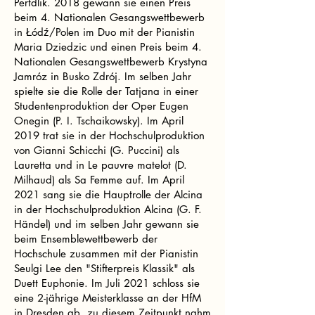
Pertdlik. 2018 gewann sie einen Preis
beim 4. Nationalen Gesangswettbewerb
in Łódź/Polen im Duo mit der Pianistin
Maria Dziedzic und einen Preis beim 4.
Nationalen Gesangswettbewerb Krystyna
Jamróz in Busko Zdrój. Im selben Jahr
spielte sie die Rolle der Tatjana in einer
Studentenproduktion der Oper Eugen
Onegin (P. I. Tschaikowsky). Im April
2019 trat sie in der Hochschulproduktion
von Gianni Schicchi (G. Puccini) als
Lauretta und in Le pauvre matelot (D.
Milhaud) als Sa Femme auf. Im April
2021 sang sie die Hauptrolle der Alcina
in der Hochschulproduktion Alcina (G. F.
Händel) und im selben Jahr gewann sie
beim Ensemblewettbewerb der
Hochschule zusammen mit der Pianistin
Seulgi Lee den "Stifterpreis Klassik" als
Duett Euphonie. Im Juli 2021 schloss sie
eine 2-jährige Meisterklasse an der HfM
in Dresden ab, zu diesem Zeitpunkt nahm