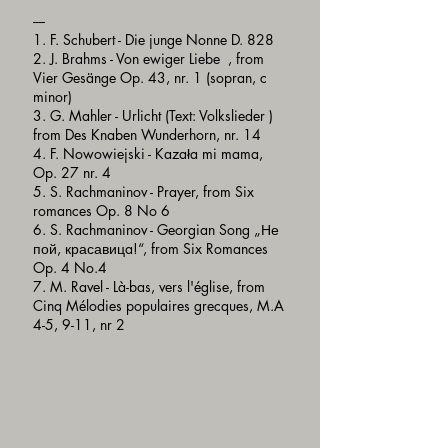
----
1. F. Schubert - Die junge Nonne D. 828
2. J. Brahms - Von ewiger Liebe , from
Vier Gesänge Op. 43, nr. 1 (sopran, c
minor)
3. G. Mahler - Urlicht (Text: Volkslieder )
from Des Knaben Wunderhorn, nr. 14
4. F. Nowowiejski - Kazała mi mama,
Op. 27 nr. 4
5. S. Rachmaninov - Prayer, from Six
romances Op. 8 No 6
6. S. Rachmaninov - Georgian Song „Не
пой, красавицa!“, from Six Romances
Op. 4 No.4
7. M. Ravel - Là-bas, vers l'église, from
Cinq Mélodies populaires grecques, M.A
4-5, 9-11, nr 2