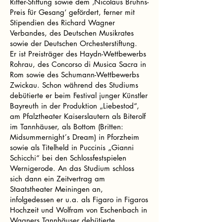
Ritter-Stiftung sowie dem ‚Nicolaus Bruhns-
Preis für Gesang‘ gefördert, ferner mit
Stipendien des Richard Wagner
Verbandes, des Deutschen Musikrates
sowie der Deutschen Orchesterstiftung.
Er ist Preisträger des Haydn-Wettbewerbs
Rohrau, des Concorso di Musica Sacra in
Rom sowie des Schumann-Wettbewerbs
Zwickau. Schon während des Studiums
debütierte er beim Festival junger Künstler
Bayreuth in der Produktion „Liebestod“,
am Pfalztheater Kaiserslautern als Biterolf
im Tannhäuser, als Bottom (Britten:
Midsummernight´s Dream) in Pforzheim
sowie als Titelheld in Puccinis „Gianni
Schicchi“ bei den Schlossfestspielen
Wernigerode. An das Studium schloss
sich dann ein Zeitvertrag am
Staatstheater Meiningen an,
infolgedessen er u.a. als Figaro in Figaros
Hochzeit und Wolfram von Eschenbach in
Wagners Tannhäuser debütierte