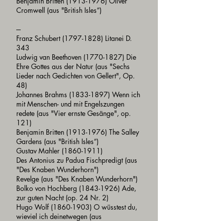
Benjamin Britten
(1913-1976)
Oliver
Cromwell (aus "British Isles“)
---
Franz Schubert
(1797-1828)
Litanei D.
343
Ludwig van Beethoven
(1770-1827)
Die
Ehre Gottes aus der Natur (aus "Sechs
Lieder nach Gedichten von Gellert", Op.
48)
Johannes Brahms
(1833-1897)
Wenn ich
mit Menschen- und mit Engelszungen
redete (aus "Vier ernste Gesänge", op.
121)
Benjamin Britten
(1913-1976)
The Salley
Gardens (aus "British Isles“)
Gustav Mahler
(1860-1911)
Des Antonius zu Padua Fischpredigt (aus
"Des Knaben Wunderhorn")
Revelge (aus "Des Knaben Wunderhorn")
Bolko von Hochberg
(1843-1926)
Ade,
zur guten Nacht (op. 24 Nr. 2)
Hugo Wolf
(1860-1903)
O wüsstest du,
wieviel ich deinetwegen (aus