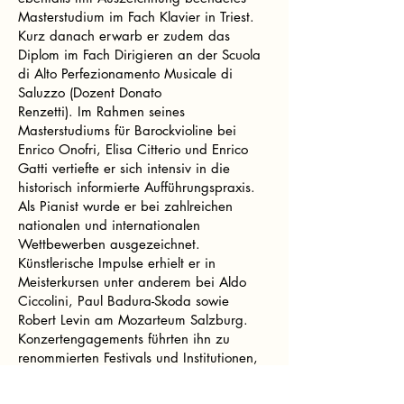
Masterstudium im Fach Klavier in Triest.
Kurz danach erwarb er zudem das
Diplom im Fach Dirigieren an der Scuola
di Alto Perfezionamento Musicale di
Saluzzo (Dozent Donato
Renzetti). Im Rahmen seines
Masterstudiums für Barockvioline bei
Enrico Onofri, Elisa Citterio und Enrico
Gatti vertiefte er sich intensiv in die
historisch informierte Aufführungspraxis.
Als Pianist wurde er bei zahlreichen
nationalen und internationalen
Wettbewerben ausgezeichnet.
Künstlerische Impulse erhielt er in
Meisterkursen unter anderem bei Aldo
Ciccolini, Paul Badura-Skoda sowie
Robert Levin am Mozarteum Salzburg.
Konzertengagements führten ihn zu
renommierten Festivals und Institutionen,
darunter die Amici della Musica in
Modena, Rondò in Mailand, die