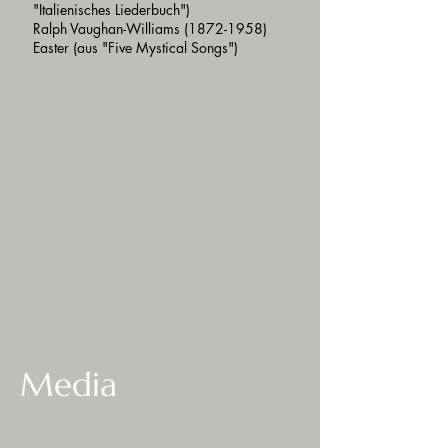
"Italienisches Liederbuch")
Ralph Vaughan-Williams
(1872-1958)
Easter (aus "Five Mystical Songs")
Media