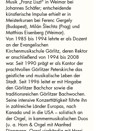
Musik „Franz Liszt“ in Weimar bei
Johannes Schäfer; entscheidende
künstlerische Impulse erhielt er in
Meisterkursen bei Ferenc Gergely
(Budapest), Milán Šlechta (Prag) und
Matthias Eisenberg (Weimar).
Von 1985 bis 1994 lehrte er als Dozent
an der Evangelischen
Kirchenmusikschule Görlitz, deren Rektor
er anschließend von 1994 bis 2008
war. Seit 1990 prägt er als Kantor der
prachtvollen Görlitzer Peterskirche das
geistliche und musikalische Leben der
Stadt. Seit 1996 leitet er mit Hingabe
den Görlitzer Bachchor sowie die
traditionsreichen Görlitzer Bachwochen.
Seine intensive Konzerttätigkeit führte ihn
in zahlreiche Länder Europas, nach
Kanada und in die USA – solistisch an
der Orgel, in kammermusikalischen Duos
(u. a. Horn & Orgel mit Manfred
Dippmann, Orgel vierhändig mit Henri