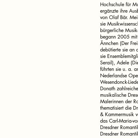
Hochschule für M
ergänzte ihre Aus
von Olaf Bär. Meis
sie Musikwissensc
bürgerliche Musik
begann 2005 mit 
Ännchen (Der Fre
debütierte sie a
sie Ensemblemitg
Serail), Adele (D
führten sie u. a. 
Nederlandse Oper
Wesendonck-Lieder
Donath zahlreiche
musikalische Dre
Malerinnen der R
thematisiert die 
& Kammermusik vo
das Carl-Maria-v
Dresdner Romantik
Dresdner Romantik