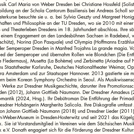
usik Carl Maria von Weber Dresden bei Christiane Hossfeld (Sol
bildung an der Schola Cantorum Basiliensis bei Andreas Scholl sow
terkurse besuchte sie u. a. bei Sylvia Geszty und Margreet Honig.
haften und Philosophie an der TU Dresden, wo sie 2010 mit einer
- und Theaterleben Dresdens im 18. Jahrhundert abschloss. Ihre sä
einem Engagement an den Landesbühnen Sachsen in Radebeul, wo
ischütz), Norina (Don Pasquale) und Olympia (Hoffmanns Erzähl
n der Semperoper Dresden in Manfred Trojahns La grande magia.
lied der Semperoper und übernahm Rollen wie Blondchen (Die Ent
ie Fledermaus), Musetta (La Bohème) und Zerbinetta (Ariadne auf 
ans Staatstheater Karlsruhe, Deutsches Nationaltheater Weimar, Op
a Amsterdam und zur Staatsoper Hannover. 2013 gastierte sie m
n beim Korean Symphony Orchestra in Seoul. Als Musikwissenschaf
 Werke zur Dresdner Musikgeschichte, darunter ihre Promotionssc
sden (2012), Johann Gottlieb Naumann. Der Dresdner Amadeus (
omantik (2024, Hrsg.). Ihr Debütroman Die Entführung der Prim
Dresdner Hofsängerin Margherita Salicola. Ihre Diskografie umfass
n Johann Gottlieb Naumann (2018) und Dresdner Lieder (2011). 
on-Weber-Museum in Dresden-Hosterwitz und seit 2021 das Küge
. Sie ist Vorstandsmitglied in Vereinen wie dem Sächsischen Musi
 e.V. Donath engagiert sich für die Förderung der Dresdner Kultu