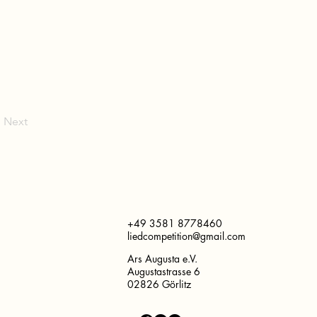
Next
+49 3581 8778460
liedcompetition@gmail.com
Ars Augusta e.V.
Augustastrasse 6
02826 Görlitz