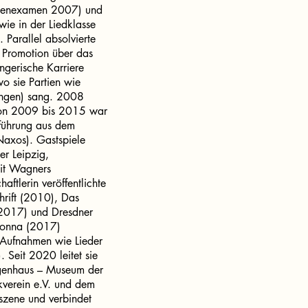
istenexamen 2007) und
ie in der Liedklasse
 Parallel absolvierte
 Promotion über das
ngerische Karriere
 sie Partien wie
ungen) sang. 2008
 Von 2009 bis 2015 war
führung aus dem
Naxos). Gastspiele
er Leipzig,
it Wagners
tlerin veröffentlichte
hrift (2010), Das
2017) und Dresdner
adonna (2017)
t Aufnahmen wie Lieder
Seit 2020 leitet sie
lgenhaus – Museum der
kverein e.V. und dem
rszene und verbindet