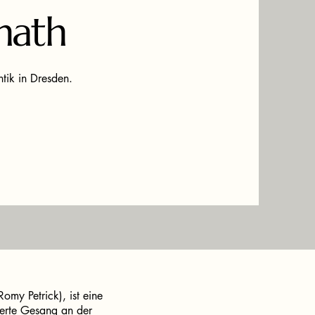
nath
tik in Dresden.
my Petrick), ist eine
dierte Gesang an der