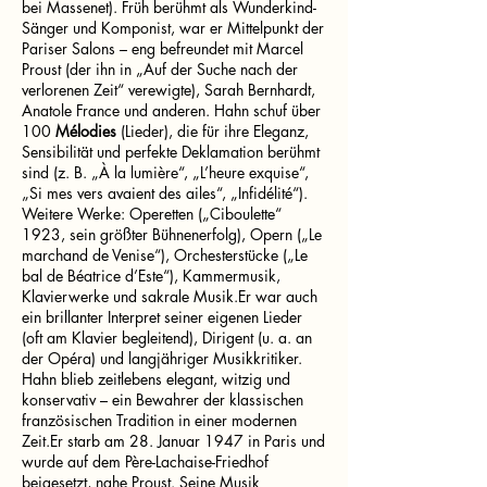
bei Massenet). Früh berühmt als Wunderkind-
Sänger und Komponist, war er Mittelpunkt der
Pariser Salons – eng befreundet mit Marcel
Proust (der ihn in „Auf der Suche nach der
verlorenen Zeit“ verewigte), Sarah Bernhardt,
Anatole France und anderen. Hahn schuf über
100
Mélodies
(Lieder), die für ihre Eleganz,
Sensibilität und perfekte Deklamation berühmt
sind (z. B. „À la lumière“, „L’heure exquise“,
„Si mes vers avaient des ailes“, „Infidélité“).
Weitere Werke: Operetten („Ciboulette“
1923, sein größter Bühnenerfolg), Opern („Le
marchand de Venise“), Orchesterstücke („Le
bal de Béatrice d’Este“), Kammermusik,
Klavierwerke und sakrale Musik.Er war auch
ein brillanter Interpret seiner eigenen Lieder
(oft am Klavier begleitend), Dirigent (u. a. an
der Opéra) und langjähriger Musikkritiker.
Hahn blieb zeitlebens elegant, witzig und
konservativ – ein Bewahrer der klassischen
französischen Tradition in einer modernen
Zeit.Er starb am 28. Januar 1947 in Paris und
wurde auf dem Père-Lachaise-Friedhof
beigesetzt, nahe Proust. Seine Musik