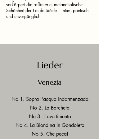
verkörpert die raffinierte, melancholische
Schönheit der Fin de Siècle – intim, poetisch
und unvergänglich.
Lieder
Venezia
No 1. Sopra l'acqua indormenzada
No 2. La Barcheta
No 3. L'avertimento
No 4. La Biondina in Gondoleta
No 5. Che peca!