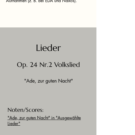
Aufnahmen (z. B. bei EDA und Naxos).
Lieder
Op. 24 Nr.2 Volkslied
"Ade, zur guten Nacht"
Noten/Scores:
"Ade, zur guten Nacht" in "Ausgewählte
Lieder"