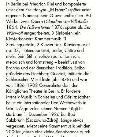
in Berlin bei Friedrich Kiel und komponierte
unter dem Pseudonym „JH Franz“ (später unter
eigenem Namen). Sein Œuvre umfasst ca. 90
Werke: zwei Opern (
Claudine von Villabella
1864,
Die Falkensteiner
1876, später als
Der
Wärwolf
umgearbeitet), 3 Sinfonien, ein
Klavierkonzert, Kammermusik (3
Streichquartette, 2 Klaviertrios, Klavierquartett
op. 37, Flötenquartette), Lieder, Chöre und
mehr. Sein Stil ist solide spätromantisch,
melodisch und formstreng – beeinflusst von
Brahms und der deutschen Tradition. Bolko
gründete das Hochberg-Quartett, initiierte die
Schlesischen Musikfeste (ab 1878) und war
von 1886–1902 Generalintendant der
Königlichen Theater in Berlin. Er förderte
intensiv Musik in Schlesien und Görlitz (daher
heute ein internationaler Lied-Wettbewerb in
Görlitz/Zgorzelec seinen Namen trägt).Er
starb am 1. Dezember 1926 bei Bad
Salzbrunn (Szczawno-Zdrój). Lange etwas
vergessen, erlebt seine Kammermusik seit den
2000er Jahren eine kleine Renaissance durch