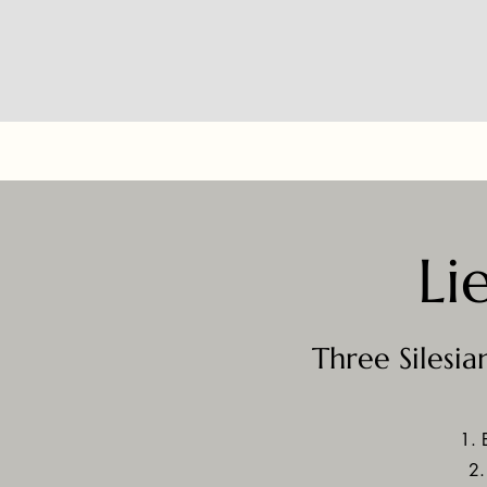
Li
Three Silesia
1. 
2.