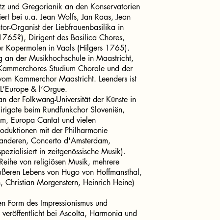
tz und Gregorianik an den Konservatorien
iert bei u.a. Jean Wolfs, Jan Raas, Jean
tor-Organist der Liebfrauenbasilika in
765?), Dirigent des Basilica Chores,
der Kopermolen in Vaals (Hilgers 1765).
ng an der Musikhochschule in Maastricht,
en Kammerchores Studium Chorale und der
vom Kammerchor Maastricht. Leenders ist
s L‘Europe & l’Orgue.
 an der Folkwang-Universität der Künste in
rigate beim Rundfunkchor Sloveniën,
, Europa Cantat und vielen
oduktionen mit der Philharmonie
aanderen, Concerto d'Amsterdam,
ezialisiert in zeitgenössische Musik).
Reihe von religiösen Musik, mehrere
Äußeren Lebens von Hugo von Hoffmansthal,
n, Christian Morgenstern, Heinrich Heine)
chen Form des Impressionismus und
veröffentlicht bei Ascolta, Harmonia und