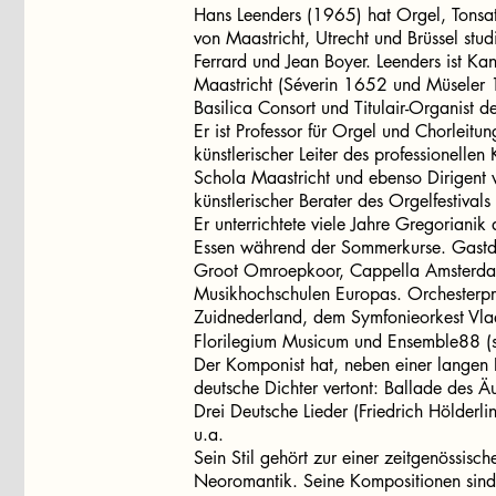
Hans Leenders (1965) hat Orgel, Tonsa
von Maastricht, Utrecht und Brüssel stud
Ferrard und Jean Boyer. Leenders ist Kan
Maastricht (Séverin 1652 und Müseler 1
Basilica Consort und Titulair-Organist 
Er ist Professor für Orgel und Chorleitu
künstlerischer Leiter des professionell
Schola Maastricht und ebenso Dirigent 
künstlerischer Berater des Orgelfestival
Er unterrichtete viele Jahre Gregorianik
Essen während der Sommerkurse. Gastdi
Groot Omroepkoor, Cappella Amsterdam
Musikhochschulen Europas. Orchesterpr
Zuidnederland, dem Symfonieorkest Vl
Florilegium Musicum und Ensemble88 (sp
Der Komponist hat, neben einer langen 
deutsche Dichter vertont: Ballade des 
Drei Deutsche Lieder (Friedrich Hölderli
u.a.
Sein Stil gehört zur einer zeitgenössis
Neoromantik. Seine Kompositionen sind 