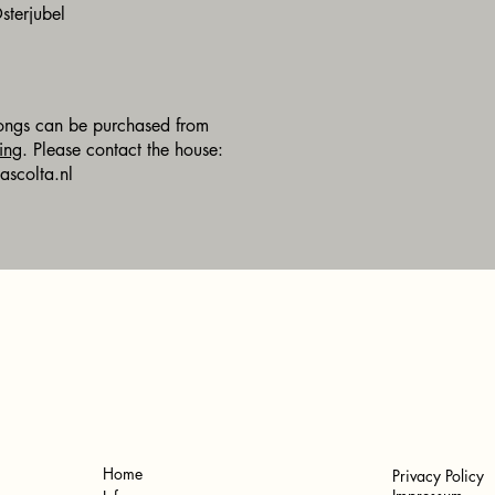
sterjubel
songs can be purchased from
ing
. Please contact the house:
ascolta.nl
Home
Privacy Policy