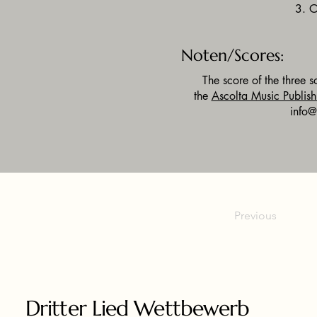
3. O
Noten/Scores:
The score of the three 
the
Ascolta Music Publish
info@
Previous
Dritter Lied Wettbewerb