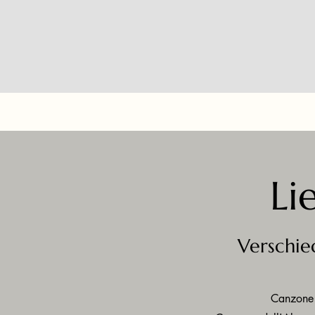
Li
Verschie
Canzone 