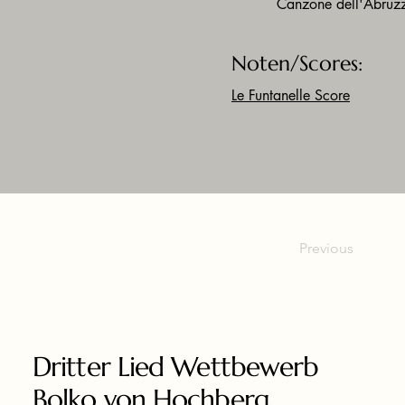
Canzone dell'Abruzzo
Noten/Scores:
Le Funtanelle Score
Previous
Dritter Lied Wettbewerb
Bolko von Hochberg