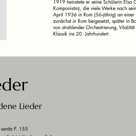
1919 heiratete er seine Schülerin Elsa 
Komponistin), die viele Werke nach sei
April 1936 in Rom (56-jährig) an einer H
zunächst in Rom beigesetzt, später in B
von strahlender Orchestrierung, Vitalitä
Klassik ins 20. Jahrhundert.
eder
dene Lieder
sarda P. 155