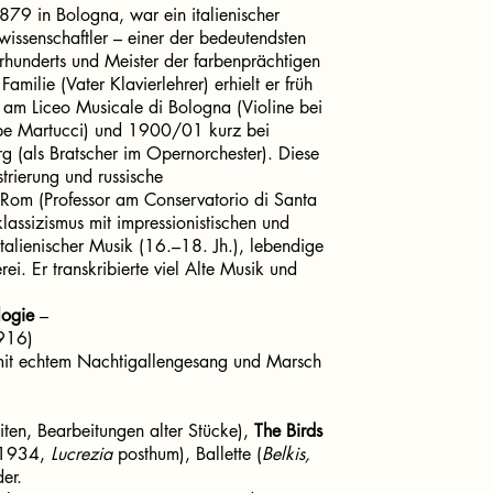
879 in Bologna, war ein italienischer
wissenschaftler – einer der bedeutendsten
hrhunderts und Meister der farbenprächtigen
milie (Vater Klavierlehrer) erhielt er früh
te am Liceo Musicale di Bologna (Violine bei
ppe Martucci) und 1900/01 kurz bei
rg (als Bratscher im Opernorchester). Diese
trierung und russische
 Rom (Professor am Conservatorio di Santa
klassizismus mit impressionistischen und
talienischer Musik (16.–18. Jh.), lebendige
i. Er transkribierte viel Alte Musik und
logie
–
916)
it echtem Nachtigallengesang und Marsch
ten, Bearbeitungen alter Stücke),
The Birds
1934,
Lucrezia
posthum), Ballette (
Belkis,
er.