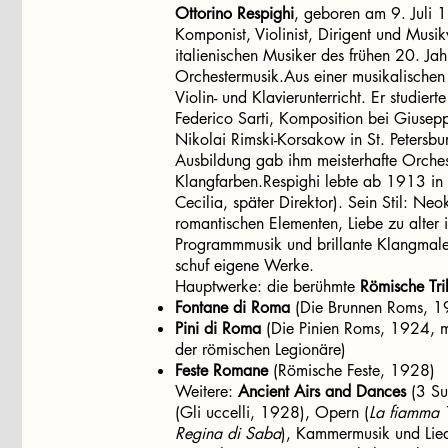
Ottorino Respighi
, geboren am 9. Juli 1
Komponist, Violinist, Dirigent und Musik
italienischen Musiker des frühen 20. Ja
Orchestermusik.Aus einer musikalischen Fa
Violin- und Klavierunterricht. Er studier
Federico Sarti, Komposition bei Giuse
Nikolai Rimski-Korsakow in St. Petersbu
Ausbildung gab ihm meisterhafte Orches
Klangfarben.Respighi lebte ab 1913 in
Cecilia, später Direktor). Sein Stil: Neo
romantischen Elementen, Liebe zu alter i
Programmmusik und brillante Klangmalere
schuf eigene Werke.
Hauptwerke: die berühmte
Römische Tri
Fontane di Roma
(Die Brunnen Roms, 1
Pini di Roma
(Die Pinien Roms, 1924, m
der römischen Legionäre)
Feste Romane
(Römische Feste, 1928)
Weitere:
Ancient Airs and Dances
(3 Sui
(Gli uccelli, 1928), Opern (
La fiamma
Regina di Saba
), Kammermusik und Lied