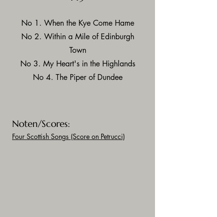
No 1. When the Kye Come Hame
No 2. Within a Mile of Edinburgh
Town
No 3. My Heart's in the Highlands
No 4. The Piper of Dundee
Noten/Scores:
Four Scottish Songs
(Score on Petrucci)