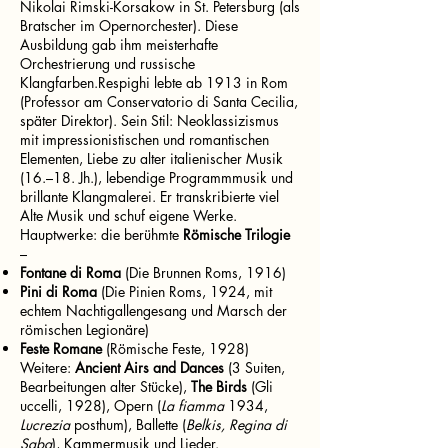
Nikolai Rimski-Korsakow in St. Petersburg (als
Bratscher im Opernorchester). Diese
Ausbildung gab ihm meisterhafte
Orchestrierung und russische
Klangfarben.Respighi lebte ab 1913 in Rom
(Professor am Conservatorio di Santa Cecilia,
später Direktor). Sein Stil: Neoklassizismus
mit impressionistischen und romantischen
Elementen, Liebe zu alter italienischer Musik
(16.–18. Jh.), lebendige Programmmusik und
brillante Klangmalerei. Er transkribierte viel
Alte Musik und schuf eigene Werke.
Hauptwerke: die berühmte
Römische Trilogie
–
Fontane di Roma
(Die Brunnen Roms, 1916)
Pini di Roma
(Die Pinien Roms, 1924, mit
echtem Nachtigallengesang und Marsch der
römischen Legionäre)
Feste Romane
(Römische Feste, 1928)
Weitere:
Ancient Airs and Dances
(3 Suiten,
Bearbeitungen alter Stücke),
The Birds
(Gli
uccelli, 1928), Opern (
La fiamma
1934,
Lucrezia
posthum), Ballette (
Belkis, Regina di
Saba
), Kammermusik und Lieder.