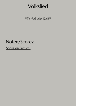
Volkslied
"Es fiel ein Reif"
Noten/Scores:
Score on Petrucci