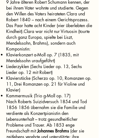
9 Jahre älteren Robert Schumann kennen, der
bei ihrem Vater wohnte und studierte. Gegen
den Willen des Vaters heirateten Clara und
Robert 1840 – nach einem Gerichtsprozess.
Das Paar hatte acht Kinder (vier überlebten die
Kindheit).Clara war nicht nur Virtuosin (tourte
durch ganz Europa, spielte bei Liszt,
Mendelssohn, Brahms), sondern auch
Komponistin:
Klavierkonzert a-Moll op. 7 (1835, mit
Mendelssohn uraufgeführt)
Liederzyklen (Sechs Lieder op. 13, Sechs
Lieder op. 12 mit Robert)
Klavierstücke (Scherzo op. 10, Romanzen op.
11, Drei Romanzen op. 21 für Violine und
Klavier)
Kammermusik (Trio g-Moll op. 17)
Nach Roberts Suizidversuch 1854 und Tod
1856 1856
übernahm sie die Familie und
verdiente als Konzertpianistin den
Lebensunterhalt – trotz gesundheitlicher
Probleme und Trauer. Ab 1853 enge
Freundschaft mit
Johannes Brahms
(der sie
zeitlebens verehrte und unterstützte; ihre