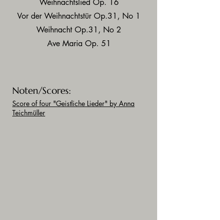
Weihnachtslied Op. 16
Vor der Weihnachtstür Op.31, No 1
Weihnacht Op.31, No 2
Ave Maria Op. 51
Noten/Scores:
Score of four "Geistliche Lieder"
by Anna
Teichmüller