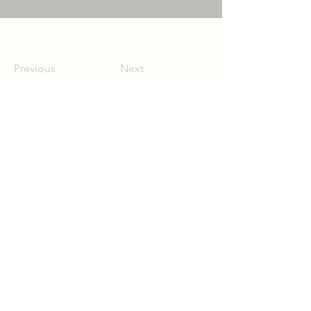
Previous
Next
Dritter Lied Wettbewerb
Bolko von Hochberg
2026