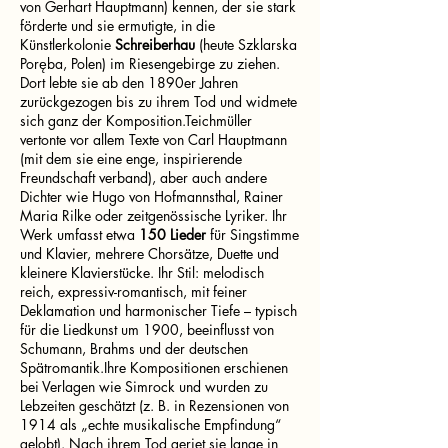
von Gerhart Hauptmann) kennen, der sie stark
förderte und sie ermutigte, in die
Künstlerkolonie
Schreiberhau
(heute Szklarska
Poręba, Polen) im Riesengebirge zu ziehen.
Dort lebte sie ab den 1890er Jahren
zurückgezogen bis zu ihrem Tod und widmete
sich ganz der Komposition.Teichmüller
vertonte vor allem Texte von Carl Hauptmann
(mit dem sie eine enge, inspirierende
Freundschaft verband), aber auch andere
Dichter wie Hugo von Hofmannsthal, Rainer
Maria Rilke oder zeitgenössische Lyriker. Ihr
Werk umfasst etwa
150 Lieder
für Singstimme
und Klavier, mehrere Chorsätze, Duette und
kleinere Klavierstücke. Ihr Stil: melodisch
reich, expressiv-romantisch, mit feiner
Deklamation und harmonischer Tiefe – typisch
für die Liedkunst um 1900, beeinflusst von
Schumann, Brahms und der deutschen
Spätromantik.Ihre Kompositionen erschienen
bei Verlagen wie Simrock und wurden zu
Lebzeiten geschätzt (z. B. in Rezensionen von
1914 als „echte musikalische Empfindung“
gelobt). Nach ihrem Tod geriet sie lange in