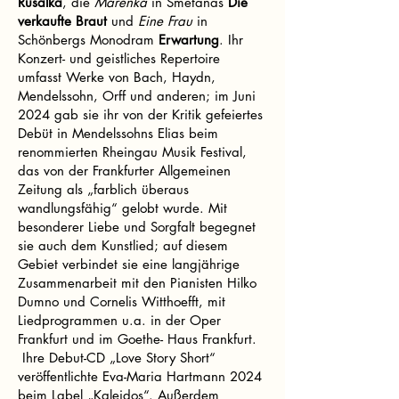
Rusalka
, die
Marenka
in Smetanas
Die
verkaufte Braut
und
Eine Frau
in
Schönbergs Monodram
Erwartung
. Ihr
Konzert- und geistliches Repertoire
umfasst Werke von Bach, Haydn,
Mendelssohn, Orff und anderen; im Juni
2024 gab sie ihr von der Kritik gefeiertes
Debüt in Mendelssohns Elias beim
renommierten Rheingau Musik Festival,
das von der Frankfurter Allgemeinen
Zeitung als „farblich überaus
wandlungsfähig“ gelobt wurde. Mit
besonderer Liebe und Sorgfalt begegnet
sie auch dem Kunstlied; auf diesem
Gebiet verbindet sie eine langjährige
Zusammenarbeit mit den Pianisten Hilko
Dumno und Cornelis Witthoefft, mit
Liedprogrammen u.a. in der Oper
Frankfurt und im Goethe- Haus Frankfurt.
Ihre Debut-CD „Love Story Short“
veröffentlichte Eva-Maria Hartmann 2024
beim Label „Kaleidos“. Außerdem