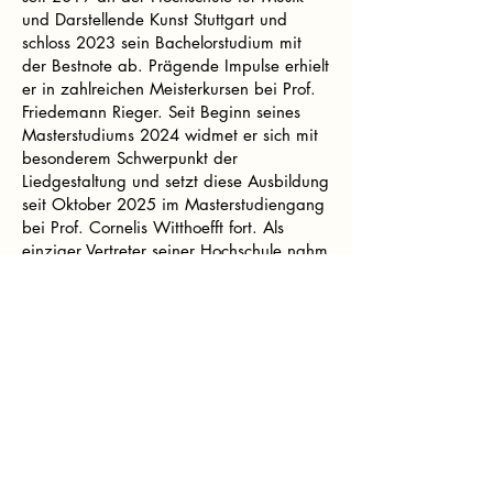
und Darstellende Kunst Stuttgart und
schloss 2023 sein Bachelorstudium mit
der Bestnote ab. Prägende Impulse erhielt
er in zahlreichen Meisterkursen bei Prof.
Friedemann Rieger. Seit Beginn seines
Masterstudiums 2024 widmet er sich mit
besonderem Schwerpunkt der
Liedgestaltung und setzt diese Ausbildung
seit Oktober 2025 im Masterstudiengang
bei Prof. Cornelis Witthoefft fort. Als
einziger Vertreter seiner Hochschule nahm
er an der 46. Meisterklasse der
Internationalen Hugo-Wolf-Akademie teil.
Seit 2024 ist er Stipendiat der YEHUDI
MENUHIN Live Music Now Stiftung
Stuttgart und wurde im Sommer 2025 in
die von der EU-geförderte Akademie
MIND Europe – Music Inspires New
Directions aufgenommen.