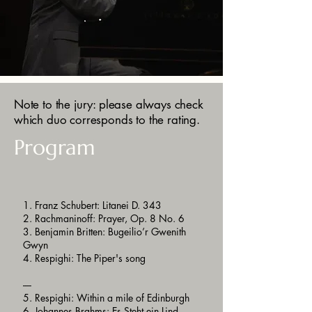
Note to the jury: please always check
which duo corresponds to the rating.
Program
1. Franz Schubert: Litanei D. 343
2. Rachmaninoff: Prayer, Op. 8 No. 6
3. Benjamin Britten: Bugeilio’r Gwenith
Gwyn
4. Respighi: The Piper's song
----
5. Respighi: Within a mile of Edinburgh
6. Johannes Brahms: Es Steht ein Lind