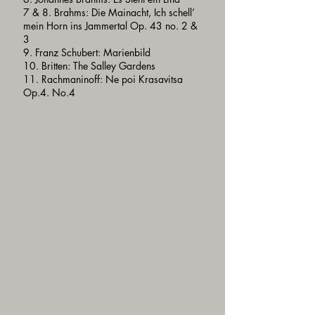
7 & 8. Brahms: Die Mainacht, Ich schell’
mein Horn ins Jammertal Op. 43 no. 2 &
3
9. Franz Schubert: Marienbild
10. Britten: The Salley Gardens
11. Rachmaninoff: Ne poi Krasavitsa
Op.4. No.4