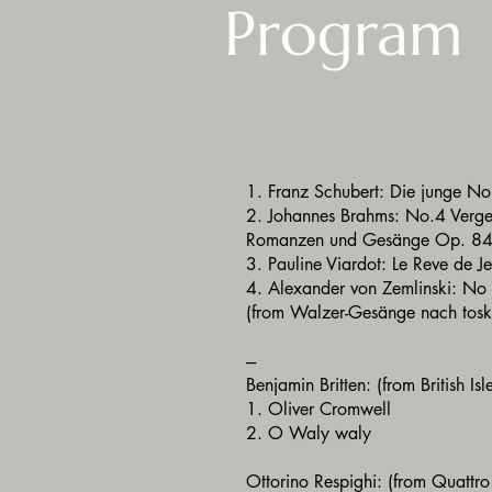
Program
1. Franz Schubert: Die junge 
2. Johannes Brahms: No.4 Verge
Romanzen und Gesänge Op. 8
3. Pauline Viardot: Le Reve de
4. Alexander von Zemlinski: No 6
(from Walzer-Gesänge nach tosk
---
Benjamin Britten: (from British Isl
1. Oliver Cromwell
2. O Waly waly
Ottorino Respighi: (from Quattro