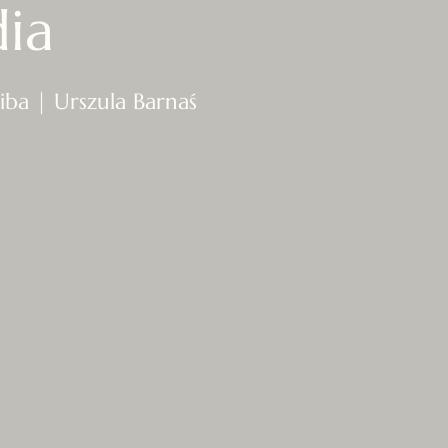
ia
ba | Urszula Barnaś