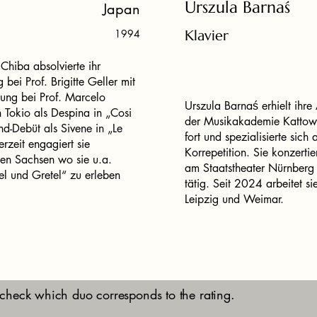
Urszula Barnaś
Japan
1994
Klavier
Chiba absolvierte ihr
ei Prof. Brigitte Geller mit
ltung bei Prof. Marcelo
Urszula Barnaś erhielt ihre
Tokio als Despina in „Cosi
der Musikakademie Kattow
nd-Debüt als Sivene in „Le
fort und spezialisierte sich
erzeit engagiert sie
Korrepetition. Sie konzert
en Sachsen wo sie u.a.
am Staatstheater Nürnberg 
el und Gretel“ zu erleben
tätig. Seit 2024 arbeitet si
Leipzig und Weimar.
 check which duo corresponds to the rating.