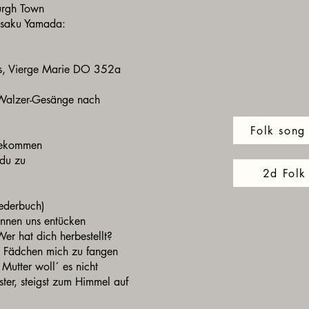
burgh Town
ōsaku Yamada:
ous, Vierge Marie DO 352a
 Walzer-Gesänge nach
Folk song 
 gekommen
t du zu
2d Folk
iederbuch)
önnen uns entücken
er hat dich herbestellt?
m Fädchen mich zu fangen
Mutter woll´ es nicht
er, steigst zum Himmel auf