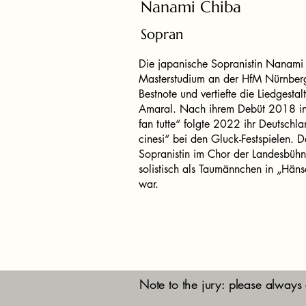
Nanami Chiba
Sopran
Die japanische Sopranistin Nanami 
Masterstudium an der HfM Nürnberg b
Bestnote und vertiefte die Liedgesta
Amaral. Nach ihrem Debüt 2018 in 
fan tutte“ folgte 2022 ihr Deutschla
cinesi“ bei den Gluck-Festspielen. D
Sopranistin im Chor der Landesbühn
solistisch als Taumännchen in „Häns
war.
Note to the jury: please always