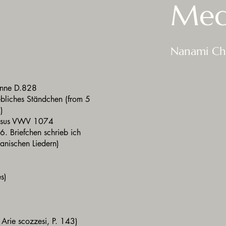
Med
Nanami Chi
Nonne D.828
bliches Ständchen (from 5
4)
 Jesus VWV 1074
. Briefchen schrieb ich
anischen Liedern)
es)
 Arie scozzesi, P. 143)