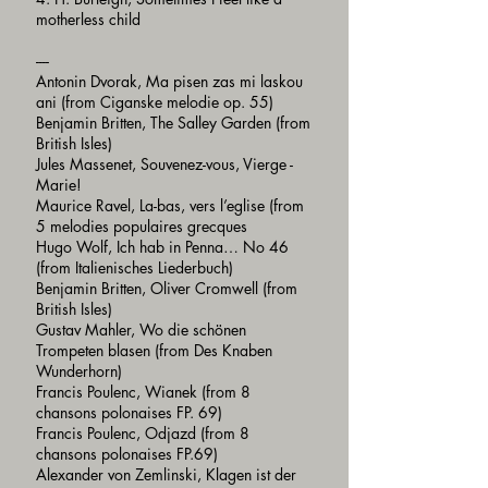
motherless child
----
Antonin Dvorak, Ma pisen zas mi laskou
ani (from Ciganske melodie op. 55)
Benjamin Britten, The Salley Garden (from
British Isles)
Jules Massenet, Souvenez-vous, Vierge -
Marie!
Maurice Ravel, La-bas, vers l’eglise (from
5 melodies populaires grecques
Hugo Wolf, Ich hab in Penna… No 46
(from Italienisches Liederbuch)
Benjamin Britten, Oliver Cromwell (from
British Isles)
Gustav Mahler, Wo die schönen
Trompeten blasen (from Des Knaben
Wunderhorn)
Francis Poulenc, Wianek (from 8
chansons polonaises FP. 69)
Francis Poulenc, Odjazd (from 8
chansons polonaises FP.69)
Alexander von Zemlinski, Klagen ist der