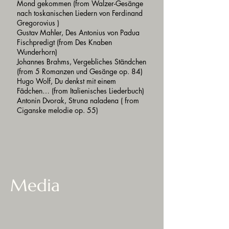
Mond gekommen (from Walzer-Gesänge
nach toskanischen Liedern von Ferdinand
Gregorovius )
Gustav Mahler, Des Antonius von Padua
Fischpredigt (from Des Knaben
Wunderhorn)
Johannes Brahms, Vergebliches Ständchen
(from 5 Romanzen und Gesänge op. 84)
Hugo Wolf, Du denkst mit einem
Fädchen… (from Italienisches Liederbuch)
Antonin Dvorak, Struna naladena ( from
Ciganske melodie op. 55)
Media