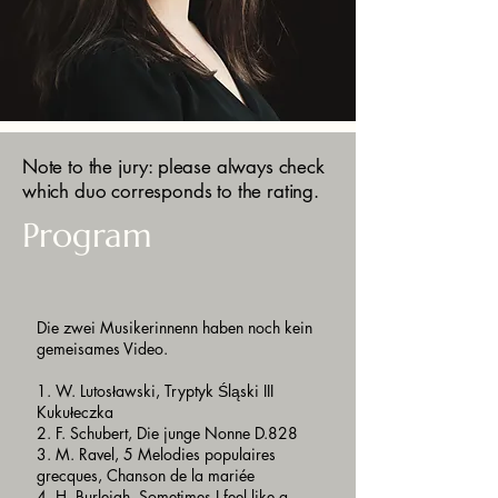
Note to the jury: please always check
which duo corresponds to the rating.
Program
Die zwei Musikerinnenn haben noch kein
gemeisames Video.
1. W. Lutosławski, Tryptyk Śląski III
Kukułeczka
2. F. Schubert, Die junge Nonne D.828
3. M. Ravel, 5 Melodies populaires
grecques, Chanson de la mariée
4. H. Burleigh, Sometimes I feel like a