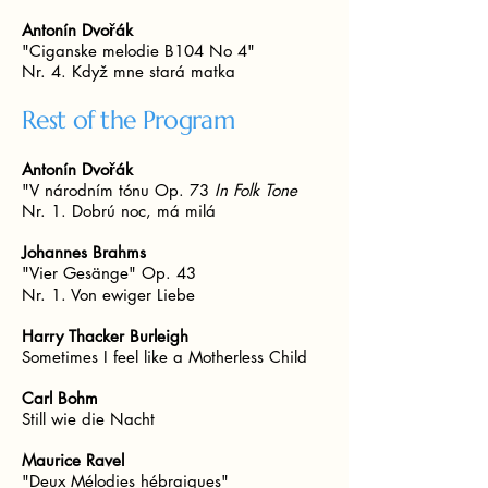
Antonín Dvořák
"Ciganske melodie B104 No 4"
Nr. 4. Když mne stará matka
Rest of the Program
Antonín Dvořák
"V národním tónu Op. 73
In Folk Tone
Nr. 1. Dobrú noc, má milá
Johannes Brahms
"Vier Gesänge" Op. 43
Nr. 1. Von ewiger Liebe
Harry Thacker Burleigh
Sometimes I feel like a Motherless Child
Carl Bohm
Still wie die Nacht
Maurice Ravel
"Deux Mélodies hébraiques"