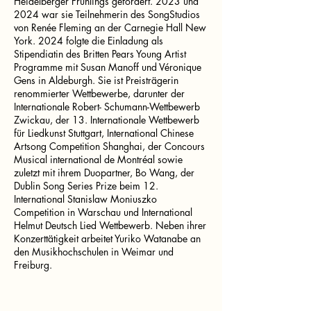
Heidelberger Frühlings gefördert. 2023 und
2024 war sie Teilnehmerin des SongStudios
von Renée Fleming an der Carnegie Hall New
York. 2024 folgte die Einladung als
Stipendiatin des Britten Pears Young Artist
Programme mit Susan Manoff und Véronique
Gens in Aldeburgh. Sie ist Preisträgerin
renommierter Wettbewerbe, darunter der
Internationale Robert- Schumann-Wettbewerb
Zwickau, der 13. Internationale Wettbewerb
für Liedkunst Stuttgart, International Chinese
Artsong Competition Shanghai, der Concours
Musical international de Montréal sowie
zuletzt mit ihrem Duopartner, Bo Wang, der
Dublin Song Series Prize beim 12.
International Stanislaw Moniuszko
Competition in Warschau und International
Helmut Deutsch Lied Wettbewerb. Neben ihrer
Konzerttätigkeit arbeitet Yuriko Watanabe an
den Musikhochschulen in Weimar und
Freiburg.