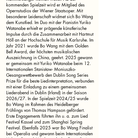
kommenden Spielzeit wird er Mitglied des
Opernstudios der Wiener Staatsoper. Mit
besonderer Leidenschaft widmet sich Bo Wang
dem Kunstlied. Im Duo mit der Pianistin Yuriko
Watanabe erhielt er prägende künstlerische
Impulse durch die Zusammenarbeit mit Hartmut
Höll an der Hochschule für Musik Karlsruhe. Im
Jahr 2021 wurde Bo Wang mit dem Golden
Bell Award, der höchsten musikalischen
Auszeichnung in China, geehrt. 2025 gewann
er gemeinsam mit Yuriko Watanabe beim 12.
Internationalen Stanisław- Moniuszko-
Gesangswettbewerb den Dublin Song Series
Prize für die beste Liedinterpretation, verbunden
mit einer Einladung zu einem gemeinsamen
Liederabend in Dublin (Irland) in der Saison
2026/27. In der Spielzeit 2024/25 wurde
Bo Wang im Rahmen des Heidelberger
Frühlings von Thomas Hampson gefördert.
Erste Engagements führten ihn u. a. zum Lied
Festival Kassel und zum Shanghai Spring
Festival. Ebenfalls 2025 war Bo Wang Finalist
bei Operalia und gewann beim Internationalen