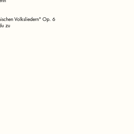
ehn
ischen Volksliedern" Op. 6
 du zu