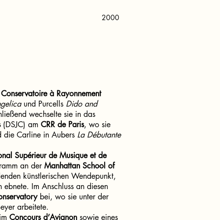
2000
m
Conservatoire à Rayonnement
gelica
und Purcells
Dido and
hließend wechselte sie in das
s
(DSJC) am
CRR de Paris
, wo sie
 die Carline in Aubers
La Débutante
onal Supérieur de Musique et de
ogramm an der
Manhattan School of
idenden künstlerischen Wendepunkt,
n ebnete. Im Anschluss an diesen
nservatory
bei, wo sie unter der
yer arbeitete.
im
Concours d’Avignon
sowie eines