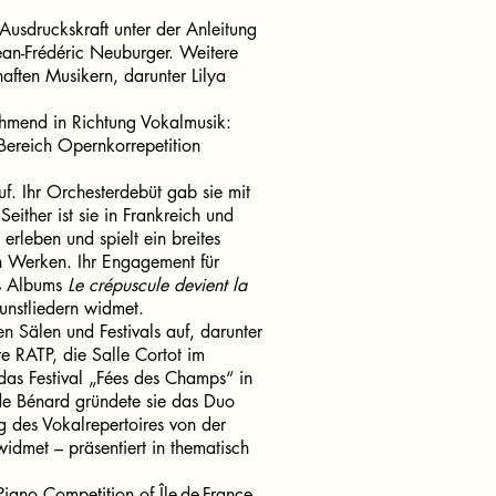
Ausdruckskraft unter der Anleitung
ean-Frédéric Neuburger. Weitere
haften Musikern, darunter Lilya
nehmend in Richtung Vokalmusik:
 Bereich Opernkorrepetition
auf. Ihr Orchesterdebüt gab sie mit
ither ist sie in Frankreich und
rleben und spielt ein breites
en Werken. Ihr Engagement für
es Albums
Le crépuscule devient la
unstliedern widmet.
en Sälen und Festivals auf, darunter
e RATP, die Salle Cortot im
as Festival „Fées des Champs“ in
de Bénard gründete sie das Duo
g des Vokalrepertoires von der
idmet – präsentiert in thematisch
Piano Competition of Île-de-France.