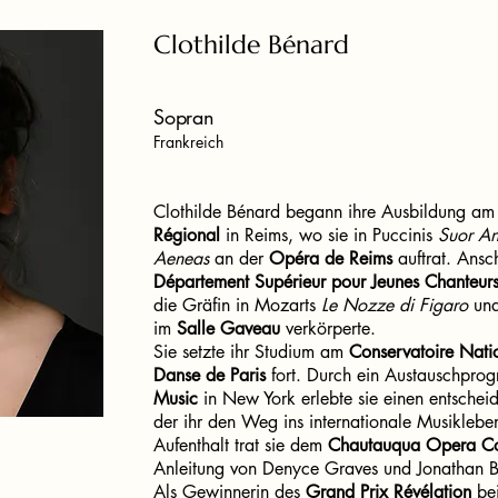
Clothilde Bénard
Sopran
Frankreich
Clothilde Bénard begann ihre Ausbildung a
Régional
in Reims, wo sie in Puccinis
Suor An
Aeneas
an der
Opéra de Reims
auftrat. Ansc
Département Supérieur pour Jeunes Chanteur
die Gräfin in Mozarts
Le Nozze di Figaro
und
im
Salle Gaveau
verkörperte.
Sie setzte ihr Studium am
Conservatoire Nati
Danse de Paris
fort. Durch ein Austauschpr
Music
in New York erlebte sie einen entsche
der ihr den Weg ins internationale Musiklebe
Aufenthalt trat sie dem
Chautauqua Opera Co
Anleitung von Denyce Graves und Jonathan Be
Als Gewinnerin des
Grand Prix Révélation
be