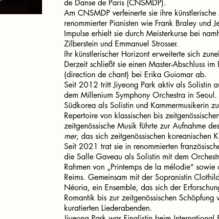
de Danse de Paris (CNSMDP).
Am CNSMDP verfeinerte sie ihre künstlerische 
renommierter Pianisten wie Frank Braley und J
Impulse erhielt sie durch Meisterkurse bei nam
Zilberstein und Emmanuel Strosser.
Ihr künstlerischer Horizont erweiterte sich zu
Derzeit schließt sie einen Master-Abschluss im
(direction de chant) bei Erika Guiomar ab.
Seit 2012 tritt Jiyeong Park aktiv als Solistin 
dem Millenium Symphony Orchestra in Seoul. Se
Südkorea als Solistin und Kammermusikerin zu e
Repertoire von klassischen bis zeitgenössisch
zeitgenössische Musik führte zur Aufnahme d
mer
, das sich zeitgenössischen koreanischen K
Seit 2021 trat sie in renommierten französisch
die Salle Gaveau als Solistin mit dem Orchestr
Rahmen von „Printemps de la mélodie“ sowie d
Reims. Gemeinsam mit der Sopranistin Clothil
Néoria, ein Ensemble, das sich der Erforschun
Romantik bis zur zeitgenössischen Schöpfung w
kuratierten Liederabenden.
Jiyeong Park war Finalistin beim International 