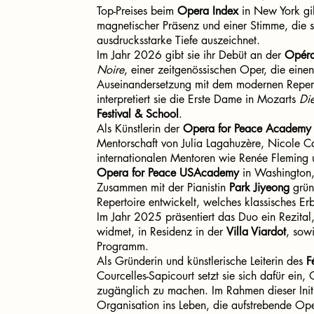
Top-Preises beim
Opera Index
in New York gilt
magnetischer Präsenz und einer Stimme, die s
ausdrucksstarke Tiefe auszeichnet.
Im Jahr 2026 gibt sie ihr Debüt an der
Opéra
Noire
, einer zeitgenössischen Oper, die einen 
Auseinandersetzung mit dem modernen Reperto
interpretiert sie die Erste Dame in Mozarts
Die
Festival & School
.
Als Künstlerin der
Opera for Peace Academy
Mentorschaft von Julia Lagahuzère, Nicole C
internationalen Mentoren wie Renée Fleming
Opera for Peace USAcademy
in Washington,
Zusammen mit der Pianistin
Park Jiyeong
grün
Repertoire entwickelt, welches klassisches Erb
Im Jahr 2025 präsentiert das Duo ein Rezital
widmet, in Residenz in der
Villa Viardot
, sow
Programm.
Als Gründerin und künstlerische Leiterin des
F
Courcelles-Sapicourt setzt sie sich dafür ein
zugänglich zu machen. Im Rahmen dieser Initia
Organisation ins Leben, die aufstrebende Oper