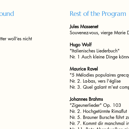
Round
Rest of the Program
Jules Massenet
Souvenez-vous, vierge Marie
ter woll’es nicht
Hugo Wolf
"Italienisches Liederbuch"
Nr. 1 Auch kleine Dinge könn
Maurice Ravel
"5 Mélodies populaires grecq
Nr. 2. La-bas, vers l'église
Nr. 3. Quel galant m'est com
Johannes Brahms
"Zigeunerlieder" Op. 103
Nr. 2. Hochgetürmte Rimaflut
Nr. 5. Brauner Bursche führt 
Nr. 7. Kommt dir manchmal in