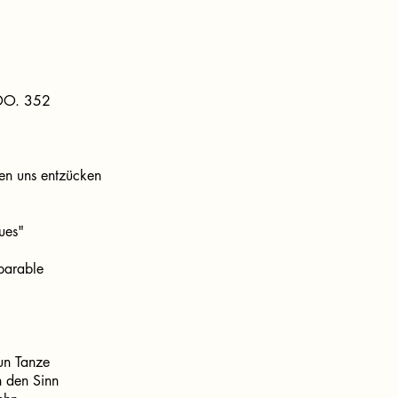
 DO. 352
en uns entzücken
ues"
parable
zun Tanze
 den Sinn