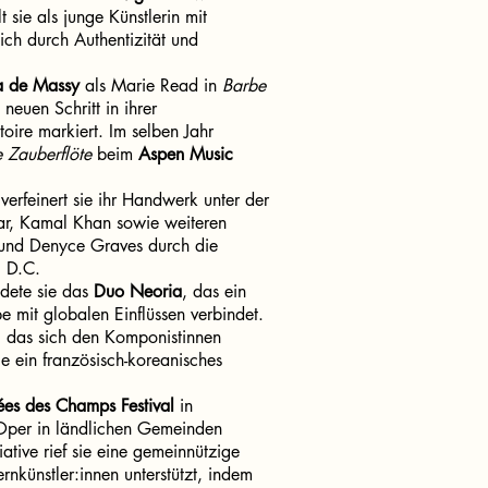
 sie als junge Künstlerin mit
ich durch Authentizität und
 de Massy
als Marie Read in
Barbe
neuen Schritt in ihrer
ire markiert. Im selben Jahr
 Zauberflöte
beim
Aspen Music
verfeinert sie ihr Handwerk unter der
ar, Kamal Khan sowie weiteren
 und Denyce Graves durch die
 D.C.
dete sie das
Duo Neoria
, das ein
e mit globalen Einflüssen verbindet.
, das sich den Komponistinnen
ie ein französisch-koreanisches
ées des Champs Festival
in
, Oper in ländlichen Gemeinden
tive rief sie eine gemeinnützige
nkünstler:innen unterstützt, indem