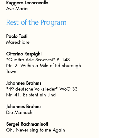
Ruggero Leoncavallo
Ave Maria
Rest of the Program
Paolo Tosti
Marechiare
Ottorino Respighi
"Quattro Arie Scozzesi" P. 143
Nr. 2. Within a Mile of Edinburough
Town
Johannes Brahms
"49 deutsche Volkslieder" WoO 33
Nr. 41. Es steht ein Lind
Johannes Brahms
Die Mainacht
Sergei Rachmaninoff
Oh, Never sing to me Again