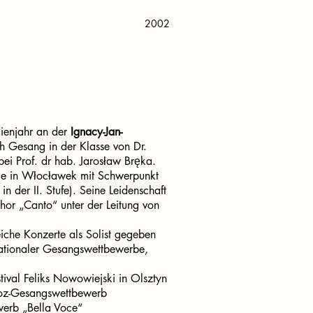
2002
dienjahr an der
Ignacy-Jan-
h Gesang in der Klasse von Dr.
ei Prof. dr hab. Jarosław Bręka.
hule in Włocławek mit Schwerpunkt
der II. Stufe). Seine Leidenschaft
hor „Canto“ unter der Leitung von
reiche Konzerte als Solist gegeben
ernationaler Gesangswettbewerbe,
ival Feliks Nowowiejski in Olsztyn
roz-Gesangswettbewerb
erb „Bella Voce“