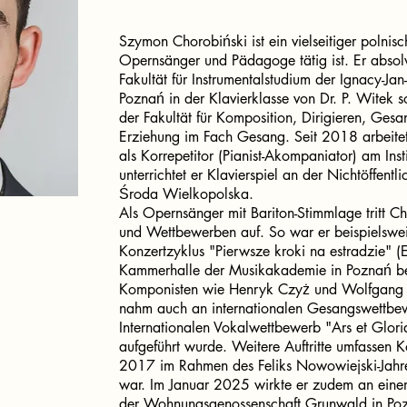
Szymon Chorobiński ist ein vielseitiger polnisch
Opernsänger und Pädagoge tätig ist. Er absolv
Fakultät für Instrumentalstudium der Ignacy-J
Poznań in der Klavierklasse von Dr. P. Witek 
der Fakultät für Komposition, Dirigieren, Gesa
Erziehung im Fach Gesang. Seit 2018 arbeite
als Korrepetitor (Pianist-Akompaniator) am Ins
unterrichtet er Klavierspiel an der Nichtöffent
Środa Wielkopolska.
Als Opernsänger mit Bariton-Stimmlage tritt C
und Wettbewerben auf. So war er beispielswei
Konzertzyklus "Pierwsze kroki na estradzie" (Er
Kammerhalle der Musikakademie in Poznań be
Komponisten wie Henryk Czyż und Wolfgang 
nahm auch an internationalen Gesangswettbew
Internationalen Vokalwettbewerb "Ars et Glor
aufgeführt wurde. Weitere Auftritte umfassen 
2017 im Rahmen des Feliks Nowowiejski-Jahres
war. Im Januar 2025 wirkte er zudem an eine
der Wohnungsgenossenschaft Grunwald in Pozn