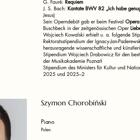
G. Fauré:
Requiem
J. S. Bach:
Kantate BWV 82 „Ich habe genu
Jesus)
Sein Operndebüt gab er beim Festival
Opera
Buschbeck in der zeitgenössischen Oper
Lieb
Wojciech Kowalski erhielt u. a. folgende Sti
Rektoratsstipendium der Ignacy-Jan-Paderews
herausragende wissenschaftliche und künstler
Stipendium Wojciech Drabowicz für den best
der Musikakademie Poznań
Stipendium des Ministers für Kultur und Nati
2025 und 2025–2
Szymon Chorobiński
Piano
Polen