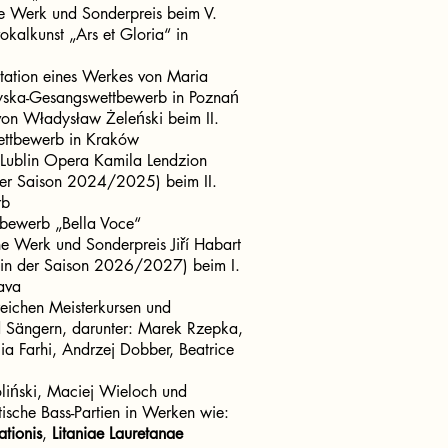
he Werk und Sonderpreis beim V.
okalkunst „Ars et Gloria“ in
etation eines Werkes von Maria
yska-Gesangswettbewerb in Poznań
von Władysław Żeleński beim II.
ettbewerb in Kraków
 Lublin Opera Kamila Lendzion
 der Saison 2024/2025) beim II.
rb
tbewerb „Bella Voce“
he Werk und Sonderpreis Jiří Habart
é in der Saison 2026/2027) beim I.
ava
reichen Meisterkursen und
 Sängern, darunter: Marek Rzepka,
ia Farhi, Andrzej Dobber, Beatrice
oliński, Maciej Wieloch und
ische Bass-Partien in Werken wie:
tionis
,
Litaniae Lauretanae