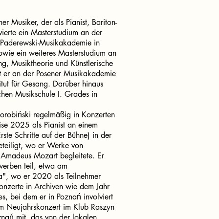
er Musiker, der als Pianist, Bariton-
ierte ein Masterstudium an der
an-Paderewski-Musikakademie in
sowie ein weiteres Masterstudium an
ng, Musiktheorie und Künstlerische
t er an der Posener Musikakademie
titut für Gesang. Darüber hinaus
lichen Musikschule I. Grades in
horobiński regelmäßig in Konzerten
se 2025 als Pianist an einem
ste Schritte auf der Bühne) in der
teiligt, wo er Werke von
Amadeus Mozart begleitete. Er
erben teil, etwa am
ia", wo er 2020 als Teilnehmer
Konzerte in Archiven wie dem Jahr
, bei dem er in Poznań involviert
m Neujahrskonzert im Klub Raszyn
ań mit, das von der lokalen