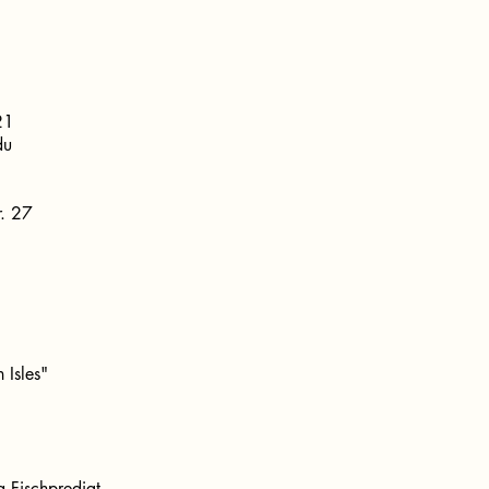
21
du
r. 27
 Isles"
a Fischpredigt