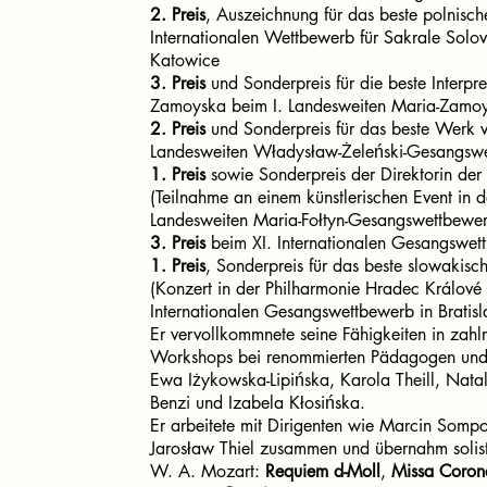
2. Preis
, Auszeichnung für das beste polnisc
Internationalen Wettbewerb für Sakrale Solov
Katowice
3. Preis
und Sonderpreis für die beste Interpr
Zamoyska beim I. Landesweiten Maria-Zamo
2. Preis
und Sonderpreis für das beste Werk 
Landesweiten Władysław-Żeleński-Gesangsw
1. Preis
sowie Sonderpreis der Direktorin der
(Teilnahme an einem künstlerischen Event in
Landesweiten Maria-Fołtyn-Gesangswettbewe
3. Preis
beim XI. Internationalen Gesangswet
1. Preis
, Sonderpreis für das beste slowakisc
(Konzert in der Philharmonie Hradec Králov
Internationalen Gesangswettbewerb in Bratisl
Er vervollkommnete seine Fähigkeiten in zahl
Workshops bei renommierten Pädagogen und
Ewa Iżykowska-Lipińska, Karola Theill, Natal
Benzi und Izabela Kłosińska.
Er arbeitete mit Dirigenten wie Marcin Somp
Jarosław Thiel zusammen und übernahm solist
W. A. Mozart:
Requiem d-Moll
,
Missa Corona