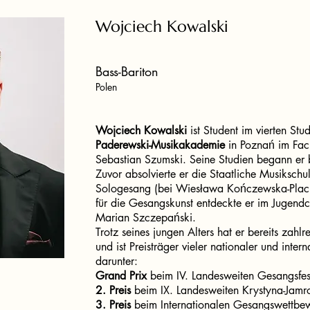
Wojciech Kowalski
Bass-Bariton
Polen
Wojciech Kowalski
ist Student im vierten Stu
Paderewski-Musikakademie
in Poznań im Fac
Sebastian Szumski. Seine Studien begann er b
Zuvor absolvierte er die Staatliche Musiksc
Sologesang (bei Wiesława Kończewska-Plac in 
für die Gesangskunst entdeckte er im Jugendc
Marian Szczepański.
Trotz seines jungen Alters hat er bereits zahl
und ist Preisträger vieler nationaler und int
darunter:
Grand Prix
beim IV. Landesweiten Gesangsfest
2. Preis
beim IX. Landesweiten Krystyna-Jam
3. Preis
beim Internationalen Gesangswettbew