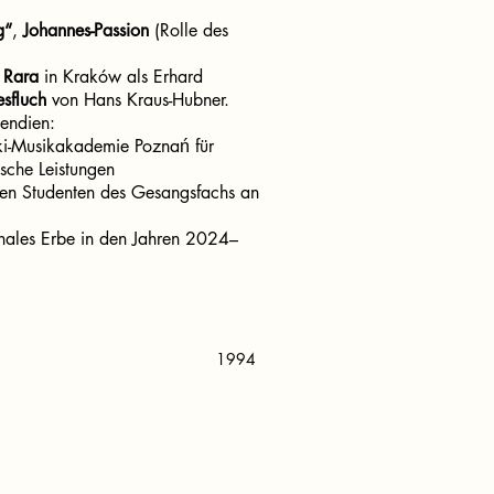
g“
,
Johannes-Passion
(Rolle des
 Rara
in Kraków als Erhard
esfluch
von Hans Kraus-Hubner.
pendien:
ki-Musikakademie Poznań für
ische Leistungen
en Studenten des Gesangsfachs an
onales Erbe in den Jahren 2024–
1994