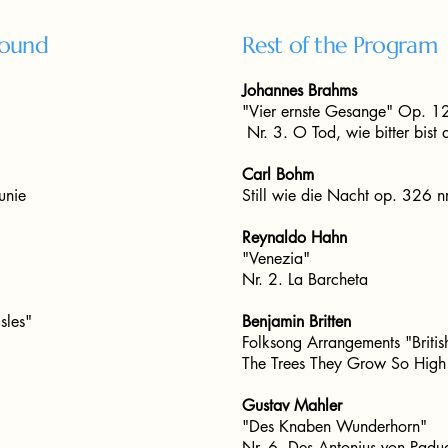
Round
Rest of the Program
Johannes Brahms
"Vier ernste Gesange" Op. 1
Nr. 3. O Tod, wie bitter bist 
Carl Bohm
kunie
Still wie die Nacht op. 326 n
Reynaldo Hahn
"Venezia"
Nr. 2. La Barcheta
sles"
Benjamin Britten
Folksong Arrangements "British
The Trees They Grow So High
Gustav Mahler
"Des Knaben Wunderhorn"
Nr. 6. Des Antonius von Padu