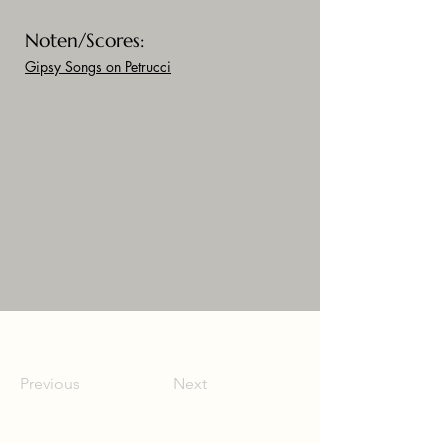
Noten/Scores:
Gipsy Songs on Petrucci
Previous
Next