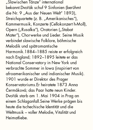
„Slawischen Tänze“ international
bekannt.Dvořák schuf 9 Sinfonien (berühmt
die Nr. 9 „Aus der Neuen Welt“ 1893),
Streichquartette (z. B. „Amerikanisches“),
Kammermusik, Konzerte (Cellokonzert h-Moll),
Opern („Rusalka“), Oratorien („Stabat
Mater“), Chorwerke und Lieder. Seine Musik
verbindet slawische Folklore, böhmische
Melodik und spätromantische
Harmonik.1884–1885 reiste er erfolgreich
nach England; 1892–1895 leitete er das
National Conservatory in New York und
verbrachte Sommer in Iowa (inspiriert von
afroamerikanischer und indianischer Musik).
1901 wurde er Direktor des Prager
Konservatoriums.Er heiratete 1873 Anna
Čermáková; das Paar hatte neun Kinder.
Dvořák starb am 1. Mai 1904 in Prag an
einem Schlaganfall.Seine Werke prägen bis
heute die tschechische Identität und die
Weltmusik – voller Melodie, Vitalität und
Heimatliebe.