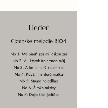
Lieder
Ciganske melodie B104
No 1. Má píseň zas mi láskou zní
No 2. Aj, kterak trojhranec můj
No 3. A les je tichý kolem kol
No 4. Když mne stará matka
No 5. Struna naladěna
No 6. Široké rukávy
No 7. Dejte klec jestřábu