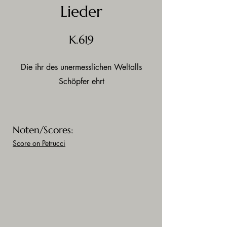
Lieder
K.619
Die ihr des unermesslichen Weltalls
Schöpfer ehrt
Noten/Scores:
Score on Petrucci