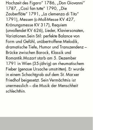
Hochzeit des Figaro“ 1786, „Don Giovanni“
1787, „Così fan tutte“ 1790, „Die
Zauberflöte“ 1791, „La clemenza di Tito“
1791), Messen (c-Moll-Messe KV 427,
Krönungsmesse KV 317), Requiem
(unvollendet KV 626), Lieder, Klaviersonaten,
Variationen.Sein Stil: perfekte Balance von
Form und Gefühl, unübertroffene Melodik,
dramatische Tiefe, Humor und Transzendenz –
Brücke zwischen Barock, Klassik und
Romantik.Mozart starb am 5. Dezember
1791 in Wien (35-jährig) an rheumatischem
Fieber (genaue Ursache umstritten). Er wurde
in einem Schachtgrab auf dem St. Marxer
Friedhof beigesetzt. Sein Vermächtnis ist
unermesslich – die Musik der Menschheit
schlechthin.