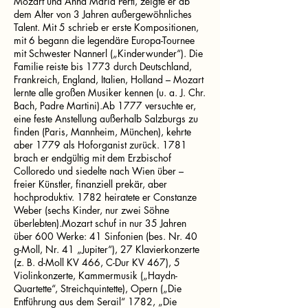
Mozart und Anna Maria Pertl, zeigte er ab
dem Alter von 3 Jahren außergewöhnliches
Talent. Mit 5 schrieb er erste Kompositionen,
mit 6 begann die legendäre Europa-Tournee
mit Schwester Nannerl („Kinderwunder“). Die
Familie reiste bis 1773 durch Deutschland,
Frankreich, England, Italien, Holland – Mozart
lernte alle großen Musiker kennen (u. a. J. Chr.
Bach, Padre Martini).Ab 1777 versuchte er,
eine feste Anstellung außerhalb Salzburgs zu
finden (Paris, Mannheim, München), kehrte
aber 1779 als Hoforganist zurück. 1781
brach er endgültig mit dem Erzbischof
Colloredo und siedelte nach Wien über –
freier Künstler, finanziell prekär, aber
hochproduktiv. 1782 heiratete er Constanze
Weber (sechs Kinder, nur zwei Söhne
überlebten).Mozart schuf in nur 35 Jahren
über 600 Werke: 41 Sinfonien (bes. Nr. 40
g-Moll, Nr. 41 „Jupiter“), 27 Klavierkonzerte
(z. B. d-Moll KV 466, C-Dur KV 467), 5
Violinkonzerte, Kammermusik („Haydn-
Quartette“, Streichquintette), Opern („Die
Entführung aus dem Serail“ 1782, „Die