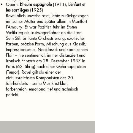
Opern:
L’heure espagnole
(1911),
L’enfant et
les sortilèges
(1925)
Ravel blieb unverheiratet, lebte zurückgezogen
mit seiner Mutter und später allein in Montfort-
l’Amaury. Er war Pazifist, fuhr im Ersten
Weltkrieg als Lastwagenfahrer an die Front.
Sein Stil: brillante Orchestrierung, exotische
Farben, präzise Form, Mischung aus Klassik,
Impressionismus, Neoklassik und spanischem
Flair – nie sentimental, immer distanziert und
ironisch.Er starb am 28. Dezember 1937 in
Paris (62-jährig) nach einer Gehirnoperation
(Tumor). Ravel gilt als einer der
einflussreichsten Komponisten des 20.
Jahrhunderts – seine Musik ist klar,
farbenreich, emotional tief und technisch
perfekt.