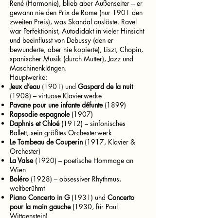
René (Harmonie), blieb aber Außenseiter – er
gewann nie den Prix de Rome (nur 1901 den
zweiten Preis), was Skandal auslöste. Ravel
war Perfektionist, Autodidakt in vieler Hinsicht
und beeinflusst von Debussy (den er
bewunderte, aber nie kopierte), Liszt, Chopin,
spanischer Musik (durch Mutter), Jazz und
Maschinenklängen.
Hauptwerke:
Jeux d’eau
(1901) und
Gaspard de la nuit
(1908) – virtuose Klavierwerke
Pavane pour une infante défunte
(1899)
Rapsodie espagnole
(1907)
Daphnis et Chloé
(1912) – sinfonisches
Ballett, sein größtes Orchesterwerk
Le Tombeau de Couperin
(1917, Klavier &
Orchester)
La Valse
(1920) – poetische Hommage an
Wien
Boléro
(1928) – obsessiver Rhythmus,
weltberühmt
Piano Concerto in G
(1931) und
Concerto
pour la main gauche
(1930, für Paul
Wittgenstein)