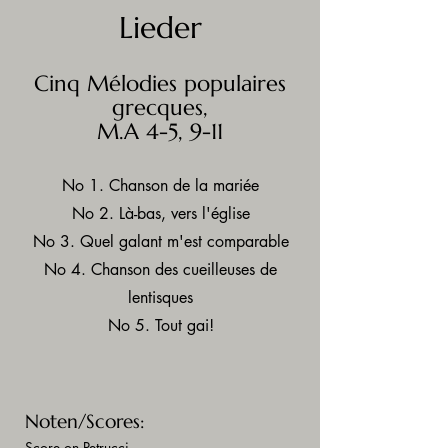
Lieder
Cinq Mélodies populaires
grecques,
M.A 4-5, 9-11
No 1. Chanson de la mariée
No 2. Là-bas, vers l'église
No 3. Quel galant m'est comparable
No 4. Chanson des cueilleuses de
lentisques
No 5. Tout gai!
Noten/Scores:
Score on Petrucci