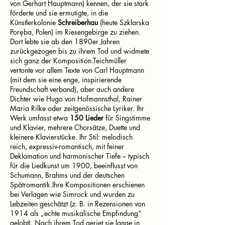
von Gerhart Hauptmann) kennen, der sie stark
förderte und sie ermutigte, in die
Künstlerkolonie
Schreiberhau
(heute Szklarska
Poręba, Polen) im Riesengebirge zu ziehen.
Dort lebte sie ab den 1890er Jahren
zurückgezogen bis zu ihrem Tod und widmete
sich ganz der Komposition.Teichmüller
vertonte vor allem Texte von Carl Hauptmann
(mit dem sie eine enge, inspirierende
Freundschaft verband), aber auch andere
Dichter wie Hugo von Hofmannsthal, Rainer
Maria Rilke oder zeitgenössische Lyriker. Ihr
Werk umfasst etwa
150 Lieder
für Singstimme
und Klavier, mehrere Chorsätze, Duette und
kleinere Klavierstücke. Ihr Stil: melodisch
reich, expressiv-romantisch, mit feiner
Deklamation und harmonischer Tiefe – typisch
für die Liedkunst um 1900, beeinflusst von
Schumann, Brahms und der deutschen
Spätromantik.Ihre Kompositionen erschienen
bei Verlagen wie Simrock und wurden zu
Lebzeiten geschätzt (z. B. in Rezensionen von
1914 als „echte musikalische Empfindung“
gelobt). Nach ihrem Tod geriet sie lange in