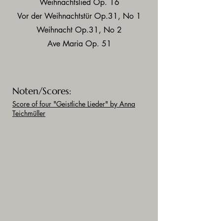
Weihnachtslied Op. 16
Vor der Weihnachtstür Op.31, No 1
Weihnacht Op.31, No 2
Ave Maria Op. 51
Noten/Scores:
Score of four "Geistliche Lieder"
by Anna
Teichmüller