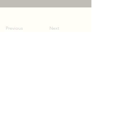
Previous
Next
Third Lied Competition
Bolko von Hochberg
2026