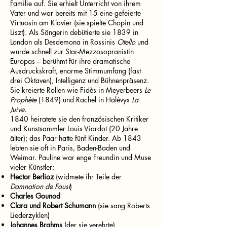
Familie auf. Sie erhielt Unterricht von ihrem
Vater und war bereits mit 15 eine gefeierte
Virtuosin am Klavier (sie spielte Chopin und
Liszt). Als Sängerin debütierte sie 1839 in
London als Desdemona in Rossinis
Otello
und
wurde schnell zur Star-Mezzosopranistin
Europas – berühmt für ihre dramatische
Ausdruckskraft, enorme Stimmumfang (fast
drei Oktaven), Intelligenz und Bühnenpräsenz.
Sie kreierte Rollen wie Fidès in Meyerbeers
Le
Prophète
(1849) und Rachel in Halévys
La
Juive
.
1840 heiratete sie den französischen Kritiker
und Kunstsammler Louis Viardot (20 Jahre
älter); das Paar hatte fünf Kinder. Ab 1843
lebten sie oft in Paris, Baden-Baden und
Weimar. Pauline war enge Freundin und Muse
vieler Künstler:
Hector Berlioz
(widmete ihr Teile der
Damnation de Faust
)
Charles Gounod
Clara und Robert Schumann
(sie sang Roberts
Liederzyklen)
Johannes Brahms
(der sie verehrte)