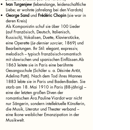
Ivan Turgenjew
(lebenslange, leidenschaftliche
Liebe; er wohnte jahrelang bei den Viardots)
George Sand
und
Frédéric Chopin
(sie war in
deren Kreis)
Als Komponistin schuf sie über 100 Lieder
(auf Französisch, Deutsch, Italienisch,
Russisch), Vokalisen, Duette, Klavierstücke,
eine Operette (
Le dernier sorcier
, 1869) und
Bearbeitungen. Ihr Stil: elegant, expressiv,
melodisch – typisch französisch-romantisch
mit slawischen und spanischen Einflüssen.Ab
1863 leitete sie in Paris eine berühmte
Gesangsschule (Schüler u. a. Désirée Artôt,
Adelina Patti). Nach dem Tod ihres Mannes
1883 lebte sie in Paris und Baden-Baden. Sie
starb am 18. Mai 1910 in Paris (88-jährig) –
eine der letzten großen Diven der
romantischen Ära.Pauline Viardot war nicht
nur Sängerin, sondern intellektuelle Künstlerin,
die Musik, Literatur und Theater verband –
eine Ikone weiblicher Emanzipation in der
Musikwelt.