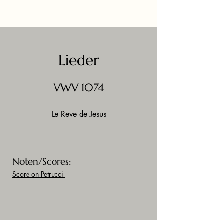
Lieder
VWV 1074
Le Reve de Jesus
Noten/Scores:
Score on Petrucci