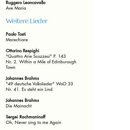
Ruggero Leoncavallo
Ave Maria
Weitere Lieder
Paolo Tosti
Marechiare
Ottorino Respighi
"Quattro Arie Scozzesi" P. 143
Nr. 2. Within a Mile of Edinburough
Town
Johannes Brahms
"49 deutsche Volkslieder" WoO 33
Nr. 41. Es steht ein Lind
Johannes Brahms
Die Mainacht
Sergei Rachmaninoff
Oh, Never sing to me Again