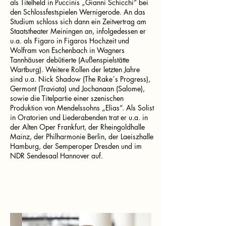
als Titelheld in Puccinis „Gianni Schicchi“ bei
den Schlossfestspielen Wernigerode. An das
Studium schloss sich dann ein Zeitvertrag am
Staatstheater Meiningen an, infolgedessen er
u.a. als Figaro in Figaros Hochzeit und
Wolfram von Eschenbach in Wagners
Tannhäuser debütierte (Außenspielstätte
Wartburg). Weitere Rollen der letzten Jahre
sind u.a. Nick Shadow (The Rake´s Progress),
Germont (Traviata) und Jochanaan (Salome),
sowie die Titelpartie einer szenischen
Produktion von Mendelssohns „Elias“. Als Solist
in Oratorien und Liederabenden trat er u.a. in
der Alten Oper Frankfurt, der Rheingoldhalle
Mainz, der Philharmonie Berlin, der Laeiszhalle
Hamburg, der Semperoper Dresden und im
NDR Sendesaal Hannover auf.