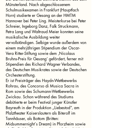
Münsterland. Nach abgeschlossenem
Schulmusikexamen in Frankfurt (Hauptfach
Horn) studierte er Gesang an der HMTM
Hannover bei Peter Ling. Meisterkurse bei Peter
Schreier, Ingeborg Danz, Falk Struckmann,
Petra Lang und Waltraud Meier konnten seine
musikalische Ausbildung weiter
vervollständigen. Selbige wurde außerdem von
einem mehrjährigen Stipendium der Oscar-
Vera Ritter-Stiftung sowie dem ‚Nicolaus
Bruhns-Preis für Gesang‘ gefördert, ferner mit
Stipendien des Richard Wagner Verbandes,
des Deutschen Musikrates sowie der Deutschen
Orchesterstiftung.
Er ist Preisträger des Haydn-Wettbewerbs
Rohrau, des Concorso di Musica Sacra in
Rom sowie des Schumann-Wettbewerbs
Zwickau. Schon während des Studiums
debütierte er beim Festival junger Künstler
Bayreuth in der Produktion „Liebestod“, am
Pfalztheater Kaiserslautern als Biterolf im
Tannhäuser, als Bottom (Britten:
Midsummernight´s Dream) in Pforzheim sowie