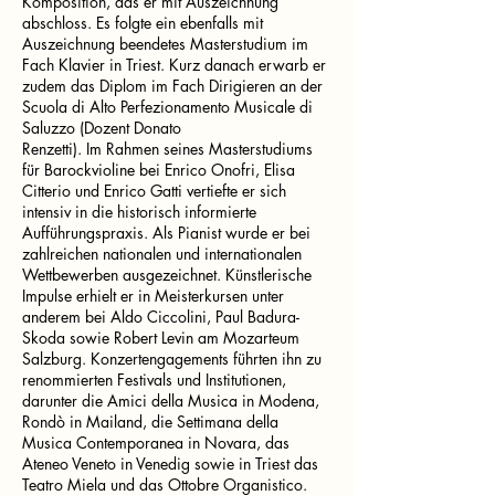
Komposition, das er mit Auszeichnung
abschloss. Es folgte ein ebenfalls mit
Auszeichnung beendetes Masterstudium im
Fach Klavier in Triest. Kurz danach erwarb er
zudem das Diplom im Fach Dirigieren an der
Scuola di Alto Perfezionamento Musicale di
Saluzzo (Dozent Donato
Renzetti). Im Rahmen seines Masterstudiums
für Barockvioline bei Enrico Onofri, Elisa
Citterio und Enrico Gatti vertiefte er sich
intensiv in die historisch informierte
Aufführungspraxis. Als Pianist wurde er bei
zahlreichen nationalen und internationalen
Wettbewerben ausgezeichnet. Künstlerische
Impulse erhielt er in Meisterkursen unter
anderem bei Aldo Ciccolini, Paul Badura-
Skoda sowie Robert Levin am Mozarteum
Salzburg. Konzertengagements führten ihn zu
renommierten Festivals und Institutionen,
darunter die Amici della Musica in Modena,
Rondò in Mailand, die Settimana della
Musica Contemporanea in Novara, das
Ateneo Veneto in Venedig sowie in Triest das
Teatro Miela und das Ottobre Organistico.