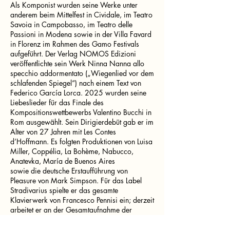
Als Komponist wurden seine Werke unter
anderem beim Mittelfest in Cividale, im Teatro
Savoia in Campobasso, im Teatro delle
Passioni in Modena sowie in der Villa Favard
in Florenz im Rahmen des Gamo Festivals
aufgeführt. Der Verlag NOMOS Edizioni
veröffentlichte sein Werk Ninna Nanna allo
specchio addormentato („Wiegenlied vor dem
schlafenden Spiegel“) nach einem Text von
Federico García Lorca. 2025 wurden seine
Liebeslieder für das Finale des
Kompositionswettbewerbs Valentino Bucchi in
Rom ausgewählt. Sein Dirigierdebüt gab er im
Alter von 27 Jahren mit Les Contes
d’Hoffmann. Es folgten Produktionen von Luisa
Miller, Coppélia, La Bohème, Nabucco,
Anatevka, María de Buenos Aires
sowie die deutsche Erstaufführung von
Pleasure von Mark Simpson. Für das Label
Stradivarius spielte er das gesamte
Klavierwerk von Francesco Pennisi ein; derzeit
arbeitet er an der Gesamtaufnahme der
Klavierwerke von Ferenc Farkas.