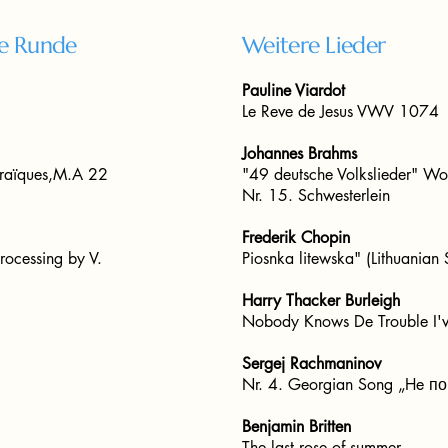
te Runde
Weitere Lieder
Pauline Viardot
Le Reve de Jesus VWV 1074
Johannes Brahms
braïques,M.A 22
"49 deutsche Volkslieder" 
Nr. 15. Schwesterlein
Frederik Chopin
ocessing by V.
Piosnka litewska" (Lithuania
Harry Thacker Burleigh
Nobody Knows De Trouble I'
Sergej Rachmaninov
Nr. 4. Georgian Song „He п
Benjamin Britten
The last rose of summer