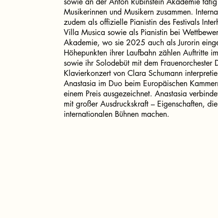
sowie an der Anton Rubinstein Akademie tätig 
Musikerinnen und Musikern zusammen. Internat
zudem als offizielle Pianistin des Festivals Inte
Villa Musica sowie als Pianistin bei Wettbewe
Akademie, wo sie 2025 auch als Jurorin eing
Höhepunkten ihrer Laufbahn zählen Auftritte i
sowie ihr Solodebüt mit dem Frauenorchester D
Klavierkonzert von Clara Schumann interpret
Anastasia im Duo beim Europäischen Kammerm
einem Preis ausgezeichnet. Anastasia verbindet
mit großer Ausdruckskraft – Eigenschaften, die 
internationalen Bühnen machen.