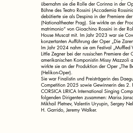
übernahm sie die Rolle der Corinna in der Op
Bühne des Teatro Rossini (Accademia Rossin
debütierte sie als Despina in der Premiere der
(Nationaltheater Prag). Sie wirkte an der Pr
matrimonio“ von Gioachino Rossini in der Ro
House Muscat mit. Im Jahr 2023 war sie Cover
konzertanten Aufführung der Oper „Die Zaren
Im Jahr 2024 nahm sie am Festival „Muffled V
Little Zegner bei der russischen Premiere der
amerikanischen Komponistin Missy Mazzoli a
wirkte sie an der Produktion der Oper „The 
(Helikon-Oper).
Sie war Finalistin und Preisträgerin des Daeg
Competition 2025 sowie Gewinnerin des 2. P
CORSICA LIRICA International Singing Compe
folgenden Dirigenten zusammen: Mariss Janso
Mikhail Pletnev, Valentin Uryupin, Sergey Nel
H. Garrido, Jeremy Walker.