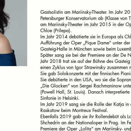
Gastsolistin am Mariinsky-Theater. Im Jahr 20
Petersburger Konservatorium ab (Klasse von 
am Mariinsky-Theater im Jahr 2015 in der Op
Chloe (Prilepa).
Im Jahr 2014 debütierte sie in Europa als Chl
Aufführung der Oper „Pique Dame“ unter der 
Gasteig-Halle in München sowie beim Luxemb
Später sang sie bei der Premiere an der De 
Jahr 2018 trat sie auf der Bühne des Gasteig 
einen Zyklus von Igor Strawinsky zusammen 
Sie gab Solokonzerte mit der finnischen Pianis
Sie debütierte in den USA, wo sie die Sopra
„Die Glocken“ von Sergei Rachmaninow unter
(Powell Hall, St. Louis). Danach interpretierte
Sinfonie in Helsinki.
Im Jahr 2019 sang sie die Rolle der Katja in
Raskatow beim Montreux Festival.
Ebenfalls 2019 gab sie ihr Rollendebüt als Lo
Shchedrin an der Nationaloper in Prag. Im F
Premiere der Oper „Lolita“ am Mariinsky- un