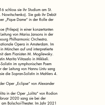
16 schloss sie ihr Studium am St.
T. Nowitschenko). Sie gab ihr Debüt
er „Pique Dame“ in der Rolle der
oe (Prilepa) in einer konzertanten
Leitung von Mariss Jansons in der
ourg Philharmonic Orchestra.
Nationale Opera in Amsterdam. Im
in München auf und interpretierte
mit dem Pianisten M. Mogilewsky.
tin Marita Viitasalo in Mikkeli.
n-Solistin im symphonischen Poem
 der Leitung von Hannu Lintu sang
 sie die Sopran-Solistin in Mahlers 4.
 der Oper „Eclipse“ von Alexander
lita in der Oper „Lolita“ von Rodion
ebruar 2020 sang sie bei der
d am Bolschoi-Theater. Im Jahr 2021