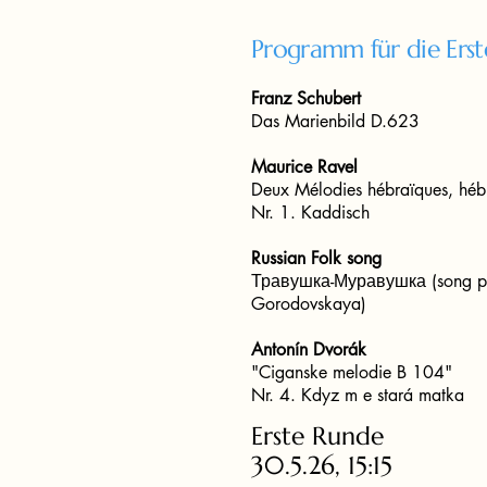
Programm für die Ers
Franz Schubert
Das Marienbild D.623
Maurice Ravel
Deux Mélodies hébraïques, hé
Nr. 1. Kaddisch
Russian Folk song
Травушка-Муравушка (song pr
Gorodovskaya)
Antonín Dvorák
"Ciganske melodie B 104"
Nr. 4. Kdyz m e stará matka
Erste Runde
30.5.26, 15:15