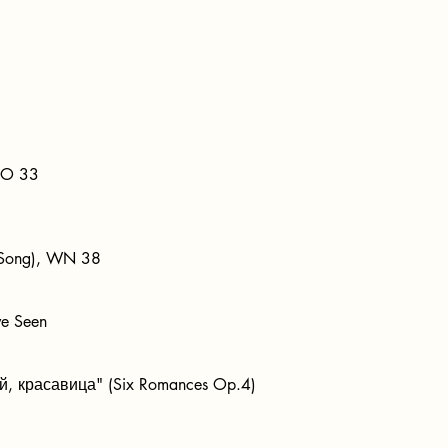
WoO 33
n Song), WN 38
ve Seen
ой, красавица" (Six Romances Op.4)