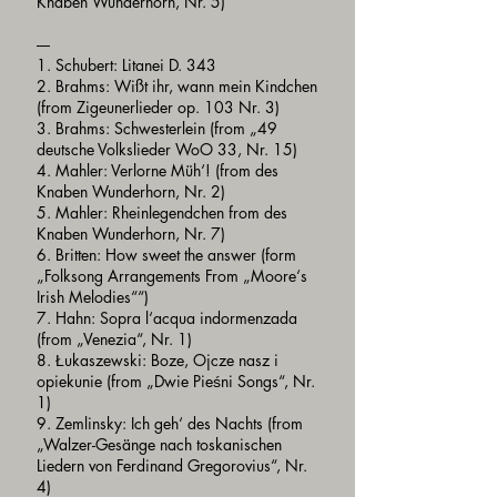
Knaben Wunderhorn, Nr. 5)
----
1. Schubert: Litanei D. 343
2. Brahms: Wißt ihr, wann mein Kindchen
(from Zigeunerlieder op. 103 Nr. 3)
3. Brahms: Schwesterlein (from „49
deutsche Volkslieder WoO 33, Nr. 15)
4. Mahler: Verlorne Müh‘! (from des
Knaben Wunderhorn, Nr. 2)
5. Mahler: Rheinlegendchen from des
Knaben Wunderhorn, Nr. 7)
6. Britten: How sweet the answer (form
„Folksong Arrangements From „Moore‘s
Irish Melodies““)
7. Hahn: Sopra l‘acqua indormenzada
(from „Venezia“, Nr. 1)
8. Łukaszewski: Boze, Ojcze nasz i
opiekunie (from „Dwie Pieśni Songs“, Nr.
1)
9. Zemlinsky: Ich geh‘ des Nachts (from
„Walzer-Gesänge nach toskanischen
Liedern von Ferdinand Gregorovius“, Nr.
4)