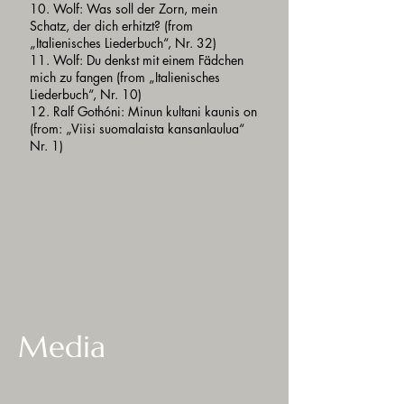
10. Wolf: Was soll der Zorn, mein
Schatz, der dich erhitzt? (from
„Italienisches Liederbuch“, Nr. 32)
11. Wolf: Du denkst mit einem Fädchen
mich zu fangen (from „Italienisches
Liederbuch“, Nr. 10)
12. Ralf Gothóni: Minun kultani kaunis on
(from: „Viisi suomalaista kansanlaulua“
Nr. 1)
Media