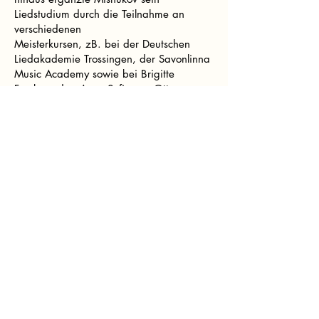
Liedstudium durch die Teilnahme an
verschiedenen
Meisterkursen, zB. bei der Deutschen
Liedakademie Trossingen, der Savonlinna
Music Academy sowie bei Brigitte
Fassbaender, Anne Sofie von Otter,
Christoph Prégardien, Anne Le Bozec,
Bernarda Fink, Richard Stokes und
Wolfgang Holzmair. Im Mai 2024 wurde
er für
das „Young Artists“ -Projekt des Zeist
International Liedfestivals ausgewählt. Im
Jahr 2025 wurde er mit dem 2.
Pianistenpreis beim Internationalen
Helmut Deutsch Liedwettbewerb in Vienna
ausgezeichnet. Mishukov wurde mit
einem Stipendium für die Teilnahme am
Talentförderprogramm Lied the Future
2026 ausgezeichnet, einer Initiative der
Franz-Schubert-Gesellschaft, die von der
Banc Sabadell Foundation und der Ferrer