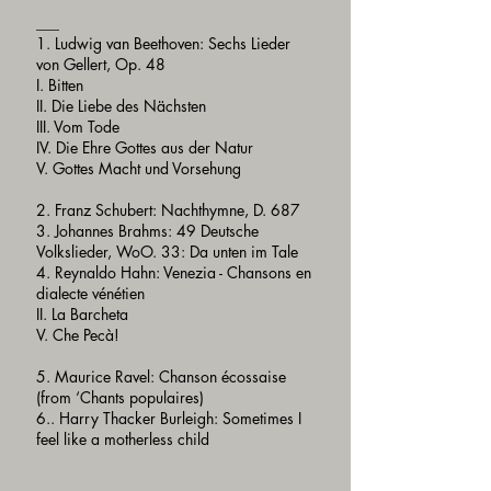
___
1. Ludwig van Beethoven: Sechs Lieder
von Gellert, Op. 48
I. Bitten
II. Die Liebe des Nächsten
III. Vom Tode
IV. Die Ehre Gottes aus der Natur
V. Gottes Macht und Vorsehung
2. Franz Schubert: Nachthymne, D. 687
3. Johannes Brahms: 49 Deutsche
Volkslieder, WoO. 33: Da unten im Tale
4. Reynaldo Hahn: Venezia - Chansons en
dialecte vénétien
II. La Barcheta
V. Che Pecà!
5. Maurice Ravel: Chanson écossaise
(from ‘Chants populaires)
6.. Harry Thacker Burleigh: Sometimes I
feel like a motherless child