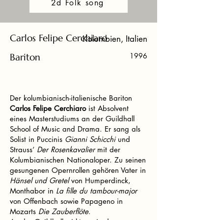
2d Folk song
Carlos Felipe Cerchiaro
Kolumbien, Italien
Bariton
1996
Der kolumbianisch-italienische Bariton
Carlos Felipe Cerchiaro
ist Absolvent
eines Masterstudiums an der Guildhall
School of Music and Drama. Er sang als
Solist in Puccinis
Gianni Schicchi
und
Strauss’
Der Rosenkavalier
mit der
Kolumbianischen Nationaloper. Zu seinen
gesungenen Opernrollen gehören Vater in
Hänsel und Gretel
von Humperdinck,
Monthabor in
La fille du tambour-major
von Offenbach sowie Papageno in
Mozarts
Die Zauberflöte
.