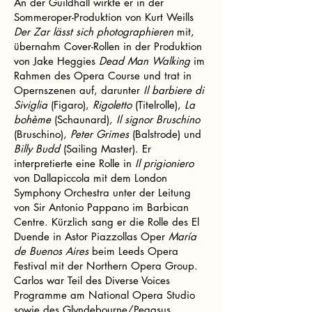
An der Guildhall wirkte er in der
Sommeroper-Produktion von Kurt Weills
Der Zar lässt sich photographieren
mit,
übernahm Cover-Rollen in der Produktion
von Jake Heggies
Dead Man Walking
im
Rahmen des Opera Course und trat in
Opernszenen auf, darunter
Il barbiere di
Siviglia
(Figaro),
Rigoletto
(Titelrolle),
La
bohème
(Schaunard),
Il signor Bruschino
(Bruschino),
Peter Grimes
(Balstrode) und
Billy Budd
(Sailing Master). Er
interpretierte eine Rolle in
Il prigioniero
von Dallapiccola mit dem London
Symphony Orchestra unter der Leitung
von Sir Antonio Pappano im Barbican
Centre. Kürzlich sang er die Rolle des El
Duende in Astor Piazzollas Oper
María
de Buenos Aires
beim Leeds Opera
Festival mit der Northern Opera Group.
Carlos war Teil des Diverse Voices
Programme am National Opera Studio
sowie des Glyndebourne/Pegasus