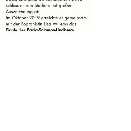
schloss er sein Studium mit großer
Auszeichnung ab.
Im Oktober 2019 erreichte er gemeinsam
mit der Sopranistin Lisa Willems das
Finale des
Paola-Salomon-Lindberg-
Wettbewerbs
in Berlin.
Ab September 2020 absolvierte er ein
Postgraduate-Studium in
Piano
Accompaniment
an der
Guildhall School
of Music and Drama
in London bei
Caroline Palmer und Bretton Brown, wo er
den
Piano Accompaniment Prize
gewann.
Im Oktober 2021 gab er sein Debüt beim
Oxford Lieder Festival
, wo er gemeinsam
mit der Sopranistin Ellie Neate Thomas
Adès’
Five Eliot Landscapes
aufführte.
Ab September 2022 war er
Junior Fellow
an der Guildhall School. Zusammen mit
dem Bariton George Robarts errang er
den zweiten Preis beim
John Kerr
Competition
.