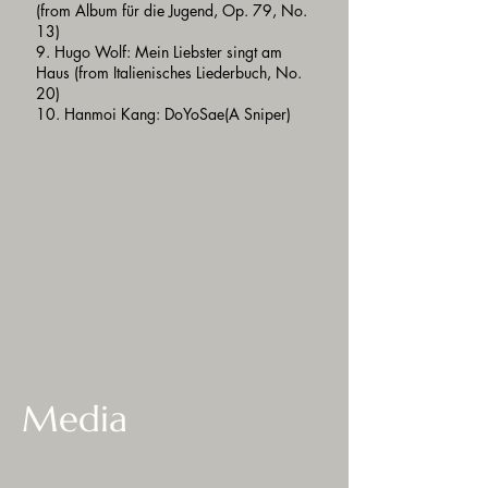
(from Album für die Jugend, Op. 79, No.
13)
9. Hugo Wolf: Mein Liebster singt am
Haus (from Italienisches Liederbuch, No.
20)
10. Hanmoi Kang: DoYoSae(A Sniper)
Media