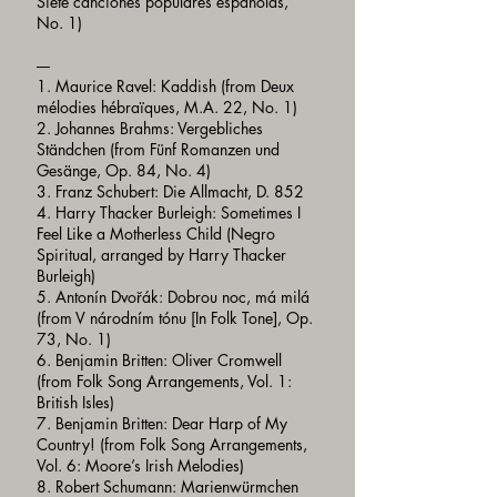
Siete canciones populares españolas,
No. 1)
----
1. Maurice Ravel: Kaddish (from Deux
mélodies hébraïques, M.A. 22, No. 1)
2. Johannes Brahms: Vergebliches
Ständchen (from Fünf Romanzen und
Gesänge, Op. 84, No. 4)
3. Franz Schubert: Die Allmacht, D. 852
4. Harry Thacker Burleigh: Sometimes I
Feel Like a Motherless Child (Negro
Spiritual, arranged by Harry Thacker
Burleigh)
5. Antonín Dvořák: Dobrou noc, má milá
(from V národním tónu [In Folk Tone], Op.
73, No. 1)
6. Benjamin Britten: Oliver Cromwell
(from Folk Song Arrangements, Vol. 1:
British Isles)
7. Benjamin Britten: Dear Harp of My
Country! (from Folk Song Arrangements,
Vol. 6: Moore’s Irish Melodies)
8. Robert Schumann: Marienwürmchen