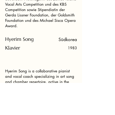
Vocal Arts Competition und des KBS
Competition sowie Stipendiatin der
Gerda Lissner Foundation, der Goldsmith
Foundation und des Michael Sisca Opera
Award.
Hyerim Song
Südkorea
Klavier
1983
Hyerim Song is a collaborative pianist
and vocal coach specializing in art song
and chamber repertoire, active in the
United States and South Korea. She
previously served as Postdoctoral Resident
Scholar in Chamber and Collaborative
Piano at the Indiana University Jacobs
School of Music, where she worked
extensively with singers on German