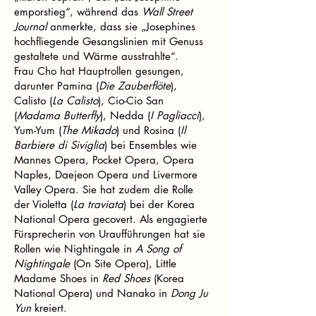
emporstieg“, während das
Wall Street
Journal
anmerkte, dass sie „Josephines
hochfliegende Gesangslinien mit Genuss
gestaltete und Wärme ausstrahlte“.
Frau Cho hat Hauptrollen gesungen,
darunter Pamina (
Die Zauberflöte
),
Calisto (
La Calisto
), Cio-Cio San
(
Madama Butterfly
), Nedda (
I Pagliacci
),
Yum-Yum (
The Mikado
) und Rosina (
Il
Barbiere di Siviglia
) bei Ensembles wie
Mannes Opera, Pocket Opera, Opera
Naples, Daejeon Opera und Livermore
Valley Opera. Sie hat zudem die Rolle
der Violetta (
La traviata
) bei der Korea
National Opera gecovert. Als engagierte
Fürsprecherin von Uraufführungen hat sie
Rollen wie Nightingale in
A Song of
Nightingale
(On Site Opera), Little
Madame Shoes in
Red Shoes
(Korea
National Opera) und Nanako in
Dong Ju
Yun
kreiert.