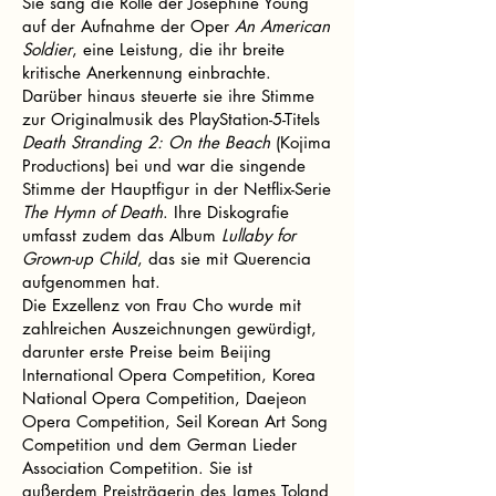
Sie sang die Rolle der Josephine Young
auf der Aufnahme der Oper
An American
Soldier
, eine Leistung, die ihr breite
kritische Anerkennung einbrachte.
Darüber hinaus steuerte sie ihre Stimme
zur Originalmusik des PlayStation-5-Titels
Death Stranding 2: On the Beach
(Kojima
Productions) bei und war die singende
Stimme der Hauptfigur in der Netflix-Serie
The Hymn of Death
. Ihre Diskografie
umfasst zudem das Album
Lullaby for
Grown-up Child
, das sie mit Querencia
aufgenommen hat.
Die Exzellenz von Frau Cho wurde mit
zahlreichen Auszeichnungen gewürdigt,
darunter erste Preise beim Beijing
International Opera Competition, Korea
National Opera Competition, Daejeon
Opera Competition, Seil Korean Art Song
Competition und dem German Lieder
Association Competition. Sie ist
außerdem Preisträgerin des James Toland