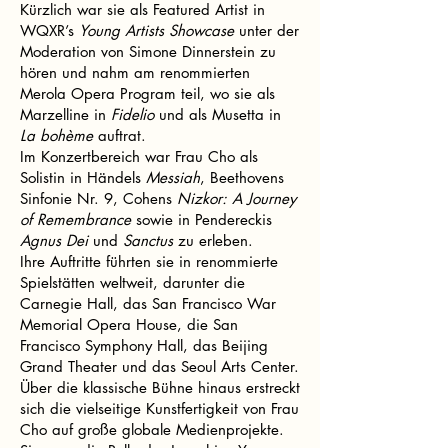
Kürzlich war sie als Featured Artist in
WQXR’s
Young Artists Showcase
unter der
Moderation von Simone Dinnerstein zu
hören und nahm am renommierten
Merola Opera Program teil, wo sie als
Marzelline in
Fidelio
und als Musetta in
La bohème
auftrat.
Im Konzertbereich war Frau Cho als
Solistin in Händels
Messiah
, Beethovens
Sinfonie Nr. 9, Cohens
Nizkor: A Journey
of Remembrance
sowie in Pendereckis
Agnus Dei
und
Sanctus
zu erleben.
Ihre Auftritte führten sie in renommierte
Spielstätten weltweit, darunter die
Carnegie Hall, das San Francisco War
Memorial Opera House, die San
Francisco Symphony Hall, das Beijing
Grand Theater und das Seoul Arts Center.
Über die klassische Bühne hinaus erstreckt
sich die vielseitige Kunstfertigkeit von Frau
Cho auf große globale Medienprojekte.