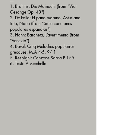
----
1. Brahms: Die Mainacht (from "Vier
Gesänge Op. 43")
2. De Falla: El pano moruno, Asturiana,
Jota, Nana (from "Siete canciones
populares españolas")
3. Hahn: Barcheta, L’avertimento (from
"Venezia")
4. Ravel: Cinq Mélodies populaires
grecques, M.A 4-5, 9-11
5. Respighi: Canzone Sarda P 155
6. Tosti: A vucchella