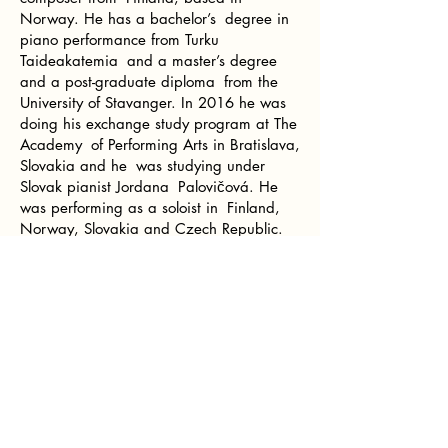
Norway. He has a bachelor’s degree in
piano performance from Turku
Taideakatemia and a master’s degree
and a post-graduate diploma from the
University of Stavanger. In 2016 he was
doing his exchange study program at The
Academy of Performing Arts in Bratislava,
Slovakia and he was studying under
Slovak pianist Jordana Palovičová. He
was performing as a soloist in Finland,
Norway, Slovakia and Czech Republic.
In 2022 he won the 1st prize at UiS
kammermusikk konkurransen / The
Skjeies Kammermusikk stipend. In
November 2023 he got the 2nd prize at
Franz Schubert International Competition
in Rousse (BL) / category - chamber
music. In October 2024 he got to the
2nd round (category of chamber music)
with a performance of Lowel Lieberman’s
Sonata for flute and piano at the 22th