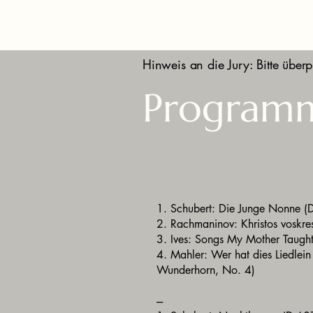
Hinweis an die Jury: Bitte überp
Program
1. Schubert: Die Junge Nonne (
2. Rachmaninov: Khristos voskr
3. Ives: Songs My Mother Taug
4. Mahler: Wer hat dies Liedlei
Wunderhorn, No. 4)
---