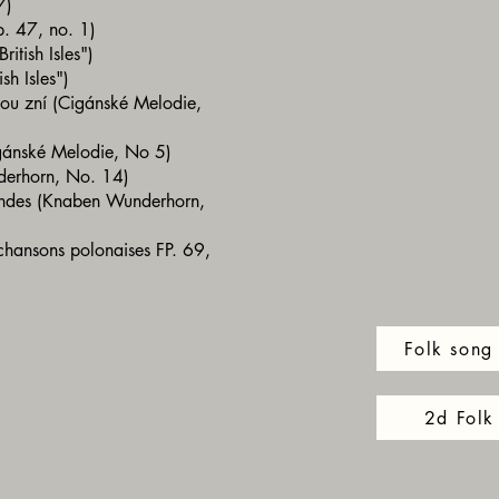
87)
p. 47, no. 1)
ritish Isles")
ish Isles")
kou zní (Cigánské Melodie,
igánské Melodie, No 5)
nderhorn, No. 14)
andes (Knaben Wunderhorn,
chansons polonaises FP. 69,
Folk song 
2d Folk