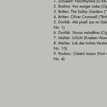
1. Schubert: Nachthymne (D.6
2. Brahms: Von ewiger Liebe (O
3. Britten: The Salley Gardens ("B
4. Britten: Oliver Cromwell ("Brit
5. Dvořák: Má píseň zas mi lás
No. 1)
6. Dvořák: Struna naladěna (C
7. Mahler: Urlicht (Knaben Wu
8. Mahler: Lob des hohen Verst
No. 10)
9. Poulenc: Ostatni mazur (Huit 
No. 4)