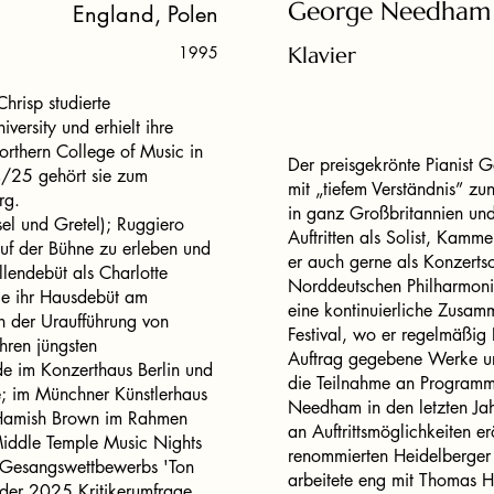
George Needham
England, Polen
1995
Klavier
Chrisp studierte
versity und erhielt ihre
rthern College of Music in
Der preisgekrönte Pianist 
4/25 gehört sie zum
mit „tiefem Verständnis” zun
rg.
in ganz Großbritannien un
sel und Gretel); Ruggiero
Auftritten als Solist, Kamme
auf der Bühne zu erleben und
er auch gerne als Konzertso
llendebüt als Charlotte
Norddeutschen Philharmon
ie ihr Hausdebüt am
eine kontinuierliche Zusa
n der Uraufführung von
Festival, wo er regelmäßig 
hren jüngsten
Auftrag gegebene Werke ur
de im Konzerthaus Berlin und
die Teilnahme an Programm
e; im Münchner Künstlerhaus
Needham in den letzten Jah
 Hamish Brown im Rahmen
an Auftrittsmöglichkeiten er
Middle Temple Music Nights
renommierten Heidelberger
 Gesangswettbewerbs 'Ton
arbeitete eng mit Thomas
der 2025 Kritikerumfrage