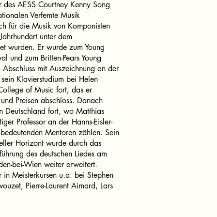
ger des AESS Courtney Kenny Song
ationalen Verfemte Musik
ch für die Musik von Komponisten
 Jahrhundert unter dem
tet wurden. Er wurde zum Young
ival und zum Britten-Pears Young
m Abschluss mit Auszeichnung an der
r sein Klavierstudium bei Helen
ollege of Music fort, das er
 und Preisen abschloss. Danach
in Deutschland fort, wo Matthias
tiger Professor an der Hanns-Eisler-
 bedeutenden Mentoren zählen. Sein
ueller Horizont wurde durch das
führung des deutschen Liedes am
aden-bei-Wien weiter erweitert.
r in Meisterkursen u.a. bei Stephen
ouzet, Pierre-Laurent Aimard, Lars