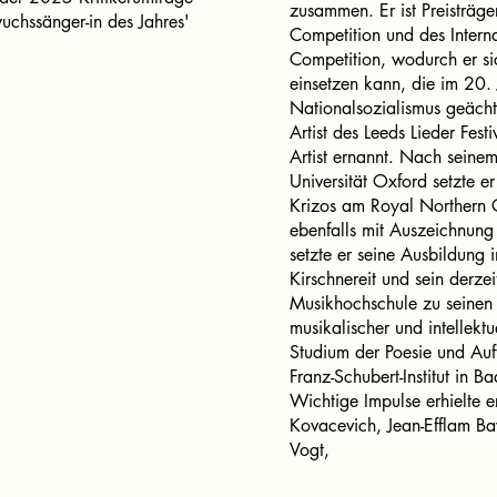
zusammen. Er ist Preisträ
chssänger-in des Jahres'
Competition und des Intern
Competition, wodurch er si
einsetzen kann, die im 20.
Nationalsozialismus geäch
Artist des Leeds Lieder Fest
Artist ernannt. Nach seine
Universität Oxford setzte e
Krizos am Royal Northern C
ebenfalls mit Auszeichnung
setzte er seine Ausbildung 
Kirschnereit und sein derzei
Musikhochschule zu seinen
musikalischer und intellekt
Studium der Poesie und Auf
Franz-Schubert-Institut in B
Wichtige Impulse erhielte e
Kovacevich, Jean-Efflam Bav
Vogt,