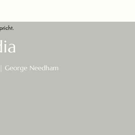
pricht.
ia
p | George Needham