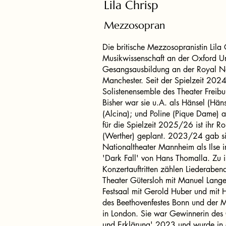
Lila Chrisp
Mezzosopran
Die britische Mezzosopranistin Lila 
Musikwissenschaft an der Oxford Uni
Gesangsausbildung an der Royal No
Manchester. Seit der Spielzeit 202
Solistenensemble des Theater Freibu
Bisher war sie u.A. als Hänsel (Hän
(Alcina); und Poline (Pique Dame) 
für die Spielzeit 2025/26 ist ihr Ro
(Werther) geplant. 2023/24 gab s
Nationaltheater Mannheim als Ilse i
'Dark Fall' von Hans Thomalla. Zu i
Konzertauftritten zählen Liederaben
Theater Gütersloh mit Manuel Lang
Festsaal mit Gerold Huber und mit
des Beethovenfestes Bonn und der 
in London. Sie war Gewinnerin des
und Erklärung' 2023 und wurde in 