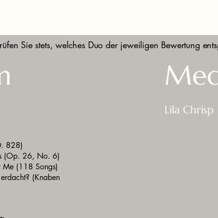
rüfen Sie stets, welches Duo der jeweiligen Bewertung ents
m
Med
Lila Chris
D. 828)
es (Op. 26, No. 6)
ht Me (118 Songs)
n erdacht? (Knaben