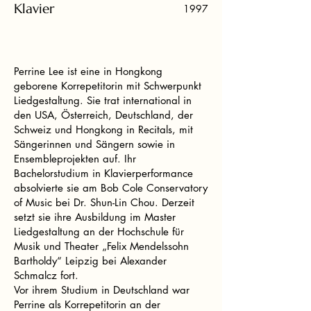
Klavier
1997
Perrine Lee ist eine in Hongkong
geborene Korrepetitorin mit Schwerpunkt
Liedgestaltung. Sie trat international in
den USA, Österreich, Deutschland, der
Schweiz und Hongkong in Recitals, mit
Sängerinnen und Sängern sowie in
Ensembleprojekten auf. Ihr
Bachelorstudium in Klavierperformance
absolvierte sie am Bob Cole Conservatory
of Music bei Dr. Shun-Lin Chou. Derzeit
setzt sie ihre Ausbildung im Master
Liedgestaltung an der Hochschule für
Musik und Theater „Felix Mendelssohn
Bartholdy“ Leipzig bei Alexander
Schmalcz fort.
Vor ihrem Studium in Deutschland war
Perrine als Korrepetitorin an der