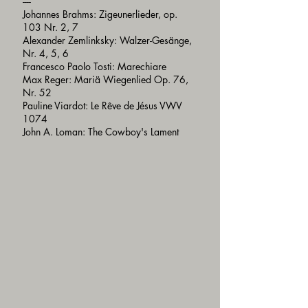
----
Johannes Brahms: Zigeunerlieder, op.
103 Nr. 2, 7
Alexander Zemlinksky: Walzer-Gesänge,
Nr. 4, 5, 6
Francesco Paolo Tosti: Marechiare
Max Reger: Mariä Wiegenlied Op. 76,
Nr. 52
Pauline Viardot: Le Rêve de Jésus VWV
1074
John A. Loman: The Cowboy's Lament