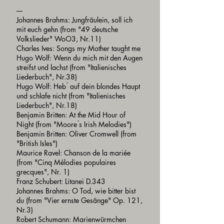
----
Johannes Brahms: Jungfräulein, soll ich
mit euch gehn (from "49 deutsche
Volkslieder" WoO3, Nr.11)
Charles Ives: Songs my Mother taught me
Hugo Wolf: Wenn du mich mit den Augen
streifst und lachst (from "Italienisches
Liederbuch", Nr.38)
Hugo Wolf: Heb ́ auf dein blondes Haupt
und schlafe nicht (from "Italienisches
Liederbuch", Nr.18)
Benjamin Britten: At the Mid Hour of
Night (from "Moore ́s Irish Melodies")
Benjamin Britten: Oliver Cromwell (from
"British Isles")
Maurice Ravel: Chanson de la mariée
(from "Cinq Mélodies populaires
grecques", Nr. 1)
Franz Schubert: Litanei D.343
Johannes Brahms: O Tod, wie bitter bist
du (from "Vier ernste Gesänge" Op. 121,
Nr.3)
Robert Schumann: Marienwürmchen