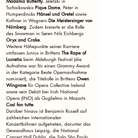
Madama Butterfly
, Jeletzki in
Tschaikowskis
Pique Dame
, Peter in
Humperdincks
Hänsel und Gretel
sowie
Kothner in Wagners
Die Meistersinger von
Nürnberg
. Zudem kreierte er die Rolle
des Snowman in Søren Nils Eichbergs
Oryx and Crake
.
Weitere Höhepunkte seiner Karriere
umfassen Junius in Brittens
The Rape of
Lucretia
beim Aldeburgh Festival (die
Aufnahme war für einen Grammy Award
in der Kategorie Beste Opernaufnahme
nominiert), die Titelrolle in Brittens
Owen
Wingrave
für Opera Collective Ireland
sowie sein Debüt bei Irish National
Opera (INO) als Guglielmo in Mozarts
Così fan tutte
.
Darüber hinaus ist Benjamin Russell auf
zahlreichen internationalen
Konzertbühnen aufgetreten, darunter das
Gewandhaus Leipzig, die National
Concert Hall Dublin, die Sala São Paulo