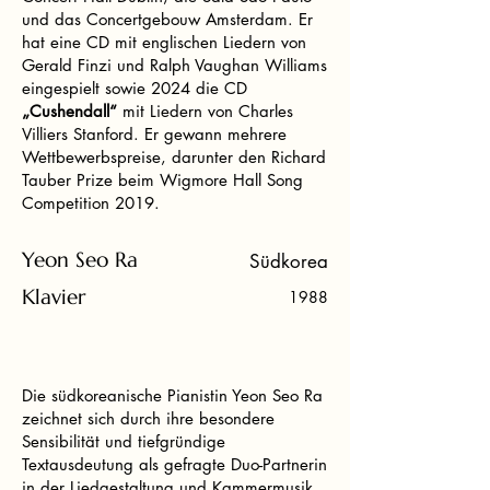
und das Concertgebouw Amsterdam. Er
hat eine CD mit englischen Liedern von
Gerald Finzi und Ralph Vaughan Williams
eingespielt sowie 2024 die CD
„Cushendall“
mit Liedern von Charles
Villiers Stanford. Er gewann mehrere
Wettbewerbspreise, darunter den Richard
Tauber Prize beim Wigmore Hall Song
Competition 2019.
Yeon Seo Ra
Südkorea
Klavier
1988
Die südkoreanische Pianistin Yeon Seo Ra
zeichnet sich durch ihre besondere
Sensibilität und tiefgründige
Textausdeutung als gefragte Duo-Partnerin
in der Liedgestaltung und Kammermusik