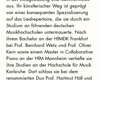
aus. Ihr künstlerischer Weg ist geprägt
von einer konsequenten Spezialisierung
auf das Liedrepertoire, die sie durch ein
Studium an führenden deutschen
Musikhochschulen untermauerte. Nach
ihrem Bachelor an der HfMDK Frankfurt
bei Prof. Bernhard Wetz und Prof. Oliver
Kern sowie einem Master in Collaborative
Piano an der HfM Mannheim vertiefte sie
ihre Studien an der Hochschule für Musik
Karlsruhe. Dort schloss sie bei dem
renommierten Duo Prof. Hartmut Höll und
Prof. Dr. h.c. Mitsuko Shirai sowohl ihr
Masterstudium als auch das
Solistenexamen in Liedgestaltung
erfolgreich ab. Yeon Seo Ra ist
Preisträgerin zahlreicher internationaler
Wettbewerbe. So gewann sie 2019 den
1. Preis beim International Music
Competition "Brussels" Grand Prize
Virtuoso und wurde 2022 mit dem Rainer-