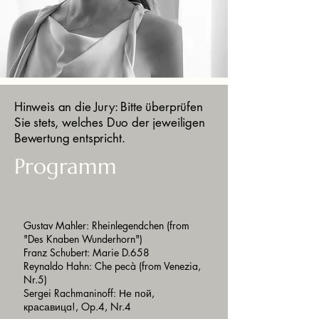
Hinweis an die Jury: Bitte überprüfen
Sie stets, welches Duo der jeweiligen
Bewertung entspricht.
Programm
Gustav Mahler: Rheinlegendchen (from
"Des Knaben Wunderhorn")
Franz Schubert: Marie D.658
Reynaldo Hahn: Che pecà (from Venezia,
Nr.5)
Sergei Rachmaninoff: Не пой,
красавицa!, Op.4, Nr.4