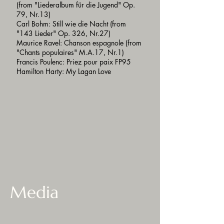
(from "Liederalbum für die Jugend" Op.
79, Nr.13)
Carl Bohm: Still wie die Nacht (from
"143 Lieder" Op. 326, Nr.27)
Maurice Ravel: Chanson espagnole (from
"Chants populaires" M.A.17, Nr.1)
Francis Poulenc: Priez pour paix FP95
Hamilton Harty: My Lagan Love
Media