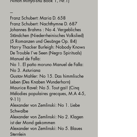
Nihon Minyō-shū Book 1, Nr.1)
---
Franz Schubert: Maria D. 658
Franz Schubert: Nachthymne D. 687
Johannes Brahms : No 4. Vergebliches
Ständchen (Niederrheinisches Volkslied)
(5 Romanzen und Gesänge Op. 84)
Harry Thacker Burleigh: Nobody Knows
De Trouble I´ve Seen (Negro Spirituals)
Manuel de Falla:
No 1. El paño moruno Manuel de Falla:
No 3. Asturiana
Gustav Mahler: No 15. Das himmlische
Leben (Des Knaben Wunderhorn)
Maurice Ravel: No 5. Tout gai! (Cinq
Mélodies populaires grecques, M.A 4-5,
9-11)
Alexander von Zemlinski: No 1. Liebe
Schwalbe
Alexander von Zemlinski: No 2. Klagen
ist der Mond gekommen
Alexander von Zemlinski: No 5. Blaues
Sternlein