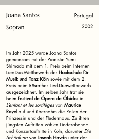
Joana Santos
Portugal
Sopran
2002
Im Jahr 2025 wurde Joana Santos
gemeinsam mit der Pianistin Yumi
Shimada mit dem 1. Preis beim Internen
LiedDuo-Wettbewerb der
Hochschule für
Musik und Tanz Köln
sowie mit dem 2.
Preis beim Rösrather Lied-Duowettbewerb
ausgezeichnet. Im selben Jahr trat sie
beim
Festival de Ópera de Óbidos
in
L’enfant et les sortilèges
von
Maurice
Ravel
auf und übernahm die Rollen der
Prinzessin und der Fledermaus. Zu ihren
jüngsten Auftritten zählen Liederabende
und Konzertauftritte in Köln, darunter
Die
Schöpfung
von
Joseph Haydn
unter der