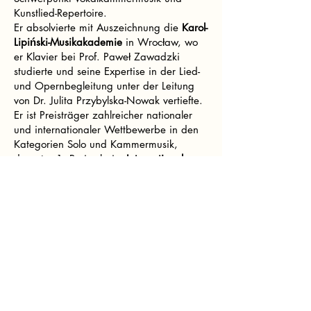
Kunstlied-Repertoire.
Er absolvierte mit Auszeichnung die
Karol-
Lipiński-Musikakademie
in Wrocław, wo
er Klavier bei Prof. Paweł Zawadzki
studierte und seine Expertise in der Lied-
und Opernbegleitung unter der Leitung
von Dr. Julita Przybylska-Nowak vertiefte.
Er ist Preisträger zahlreicher nationaler
und internationaler Wettbewerbe in den
Kategorien Solo und Kammermusik,
darunter 1. Preise beim
International
Moscow Music Competition
, beim
Swiss
International Music Competition
sowie
beim
Internationalen Juliusz-Zarębski-
Musikwettbewerb
.
Seit 2024 nimmt er am
Young Talents
Training Programme
der Opera Academy
am
Teatr Wielki – Polnische Nationaloper
in Warschau teil, wo er seine
künstlerische Zusammenarbeit mit
führenden polnischen Opernsängerinnen