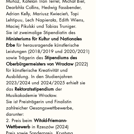
Muñoz, Katelan Tran Terrel, Michał Biel,
Dearbhla Collins, Hedwig Fassbender,
Adrian Kelly, Mariusz Kwiecień, Topi
Lehtipuu, Lech Napierała, Edith Wiens,
Maciej Pikulski und Tobias Truniger.
Sie ist zweimalige Stipendiatin des
Ministeriums für Kultur und Nationales
Erbe
für herausragende künstlerische
Leistungen (2018/2019 und 2020/2021)
sowie Trägerin des
Stipendiums des
Oberbürgermeisters von Wrocław
(2022)
für künstlerische Kreativität und
Ausbildung. In den Studienjahren
2023/2024 und 2024/2025 erhielt sie
das
Rektoratsstipendium
der
Musikakademie Wrocław.
Sie ist Preisträgerin und Finalistin
zahlreicher Gesangswettbewerbe,
darunter:
2. Preis beim
Witold-Friemann-
Wettbewerb
in Rzeszów (2024)
Preis sowie Sonderpreis „Krystyna