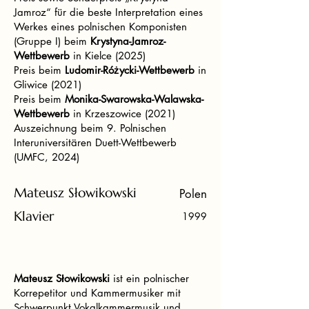
Jamroz“ für die beste Interpretation eines
Werkes eines polnischen Komponisten
(Gruppe I) beim
Krystyna-Jamroz-
Wettbewerb
in Kielce (2025)
Preis beim
Ludomir-Różycki-Wettbewerb
in
Gliwice (2021)
Preis beim
Monika-Swarowska-Walawska-
Wettbewerb
in Krzeszowice (2021)
Auszeichnung beim 9. Polnischen
Interuniversitären Duett-Wettbewerb
(UMFC, 2024)
Mateusz Słowikowski
Polen
Klavier
1999
Mateusz Słowikowski
ist ein polnischer
Korrepetitor und Kammermusiker mit
Schwerpunkt Vokalkammermusik und