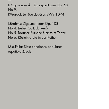
----
K.Szymanowski: Zarzyjze Kuniu Op. 58
No 9.
P.Viardot: Le rêve de Jésus VWV 1074
J.Brahms: Zigeunerlieder Op. 103:
No 4. Lieber Gott, du weißt
No 5. Brauner Bursche führt zum Tanze
No 6. Röslein dreie in der Reihe
M.d.Falla: Siete canciones populares
españolas(cycle)