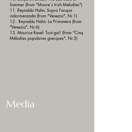
Summer (from "Moore´s Irish Melodies")
11. Reynaldo Hahn: Sopra l'acqua
indormenzada (from "Venezia", Nr.1)
12.. Reynaldo Hahn: La Primavera (from
"Venezia", Nr.6)
13. Maurice Ravel: Tout gai! (from "Cinq
Mélodies populaires grecques", Nr.5)
Media