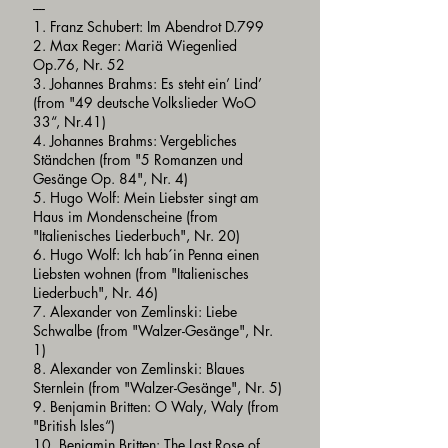
----
1. Franz Schubert: Im Abendrot D.799
2. Max Reger: Mariä Wiegenlied
Op.76, Nr. 52
3. Johannes Brahms: Es steht ein’ Lind’
(from "49 deutsche Volkslieder WoO
33“, Nr.41)
4. Johannes Brahms: Vergebliches
Ständchen (from "5 Romanzen und
Gesänge Op. 84", Nr. 4)
5. Hugo Wolf: Mein Liebster singt am
Haus im Mondenscheine (from
"Italienisches Liederbuch", Nr. 20)
6. Hugo Wolf: Ich hab´in Penna einen
Liebsten wohnen (from "Italienisches
Liederbuch", Nr. 46)
7. Alexander von Zemlinski: Liebe
Schwalbe (from "Walzer-Gesänge", Nr.
1)
8. Alexander von Zemlinski: Blaues
Sternlein (from "Walzer-Gesänge", Nr. 5)
9. Benjamin Britten: O Waly, Waly (from
"British Isles“)
10. Benjamin Britten: The Last Rose of