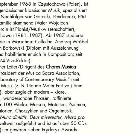
ptember 1968 in Częstochowa (Polen), ist
enössischer klassischer Musik, spezialisiert
s Nachfolger von Górecki, Penderecki, Pärt
familie stammend (Vater Wojciech
in ist Pianist/Musikwissenschaftler),
tochowa (1981–1987). Ab 1987 studierte
ie in Warschau: Cello bei Andrzej Wróbel
n Borkowski (Diplom mit Auszeichnung
abilitierte er sich in Komposition; seit
24 Vize-Rektor).
her Leiter/Dirigent des
Chores Musica
räsident der Musica Sacra Association,
Laboratory of Contemporary Music“ (seit
 Musik (z. B. Gaude Mater Festival).Sein
), aber zugleich modern – klare,
n, wunderschöne Phrasen, raffinierte
 über 100 Werke: Messen, Motetten, Psalmen,
atorien, Chorzyklen und Orgelmusik.
Nunc dimittis
,
Deus misereatur
,
Missa pro
eltweit aufgeführt und ist auf über 50 CDs
.); er gewann sieben Fryderyk Awards.