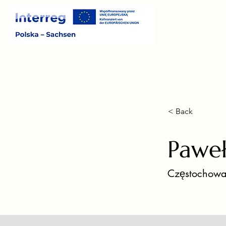
< Back
Paweł
Częstochowa