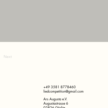
Next
+49 3581 8778460
liedcompetition@gmail.com
Ars Augusta e.V.
Augustastrasse 6
02826 Görlitz