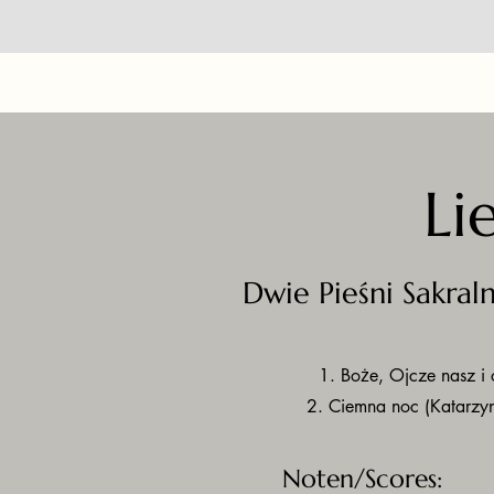
Li
Dwie Pieśni Sakral
1. Boże, Ojcze nasz i 
2. Ciemna noc (Katarzy
Noten/Scores: