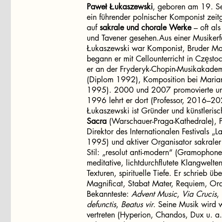
Paweł Łukaszewski
, geboren am 19. Se
ein führender polnischer Komponist zeitg
auf
sakrale und chorale Werke
– oft al
und Tavener gesehen.Aus einer Musiker
Łukaszewski war Komponist, Bruder Marc
begann er mit Cellounterricht in Częs
er an der Fryderyk-Chopin-Musikakadem
(Diplom 1992), Komposition bei Maria
1995). 2000 und 2007 promovierte und h
1996 lehrt er dort (Professor, 2016–20
Łukaszewski ist Gründer und künstlerisc
Sacra
(Warschauer-Praga-Kathedrale), P
Direktor des Internationalen Festivals „
1995) und aktiver Organisator sakraler
Stil: „resolut anti-modern“ (Gramophone
meditative, lichtdurchflutete Klangwelte
Texturen, spirituelle Tiefe. Er schrieb
Magnificat, Stabat Mater, Requiem, Or
Bekannteste:
Advent Music
,
Via Crucis
,
defunctis
,
Beatus vir
. Seine Musik wird w
vertreten (Hyperion, Chandos, Dux u. a