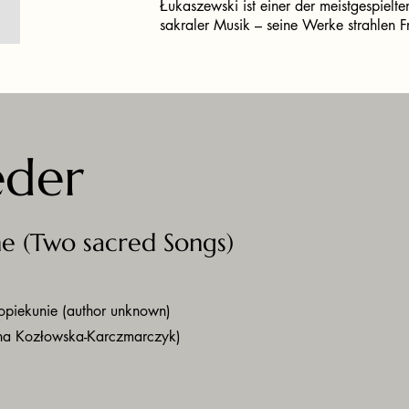
Łukaszewski ist einer der meistgespiel
sakraler Musik – seine Werke strahlen Fr
eder
ne (Two sacred Songs)
opiekunie (author unknown)
na Kozłowska-Karczmarczyk)