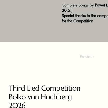
Complete Songs by
Paweł 
30.5.)
Special thanks to the compo
for the Competition
Previous
Third Lied Competition
Bolko von Hochberg
2026