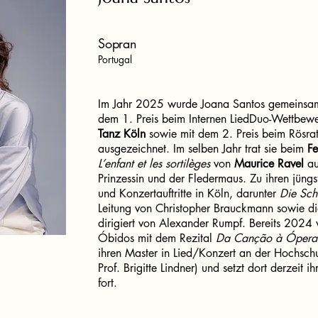
Sopran
Portugal
Im Jahr 2025 wurde Joana Santos gemeinsam 
dem 1. Preis beim Internen LiedDuo-Wettbew
Tanz Köln
sowie mit dem 2. Preis beim Rösra
ausgezeichnet. Im selben Jahr trat sie beim
Fe
L’enfant et les sortilèges
von
Maurice Ravel
au
Prinzessin und der Fledermaus. Zu ihren jüngs
und Konzertauftritte in Köln, darunter
Die Sch
Leitung von Christopher Brauckmann sowie di
dirigiert von Alexander Rumpf. Bereits 2024 
Óbidos mit dem Rezital
Da Canção à Ópera
ihren Master in Lied/Konzert an der Hochschu
Prof. Brigitte Lindner) und setzt dort derzeit 
fort.