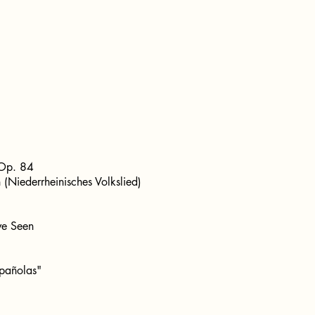
Op. 84
 (Niederrheinisches Volkslied)
ve Seen
spañolas"