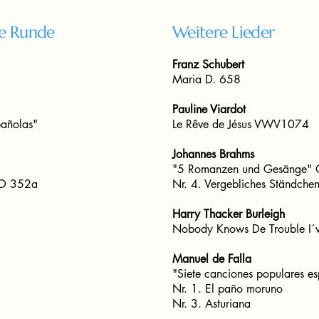
te Runde
Weitere Lieder
Franz Schubert
Maria D. 658
Pauline Viardot
pañolas"
Le Rêve de Jésus VWV1074
Johannes Brahms
"5 Romanzen und Gesänge" 
 DO 352a
Nr. 4. Vergebliches Ständchen
Harry Thacker Burleigh
Nobody Knows De Trouble I´
Manuel de Falla
"Siete canciones populares e
Nr. 1. El paño moruno
Nr. 3. Asturiana