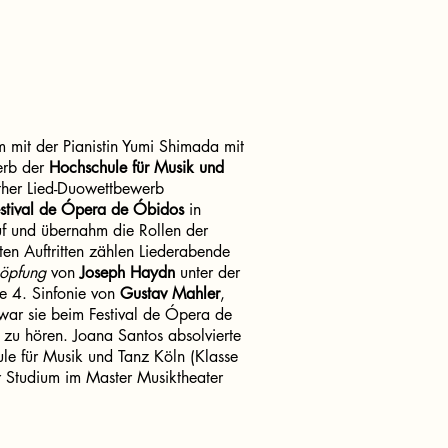
mit der Pianistin Yumi Shimada mit
erb der
Hochschule für Musik und
ther Lied-Duowettbewerb
stival de Ópera de Óbidos
in
f und übernahm die Rollen der
ten Auftritten zählen Liederabende
öpfung
von
Joseph Haydn
unter der
e 4. Sinfonie von
Gustav Mahler
,
war sie beim Festival de Ópera de
zu hören. Joana Santos absolvierte
le für Musik und Tanz Köln (Klasse
ihr Studium im Master Musiktheater