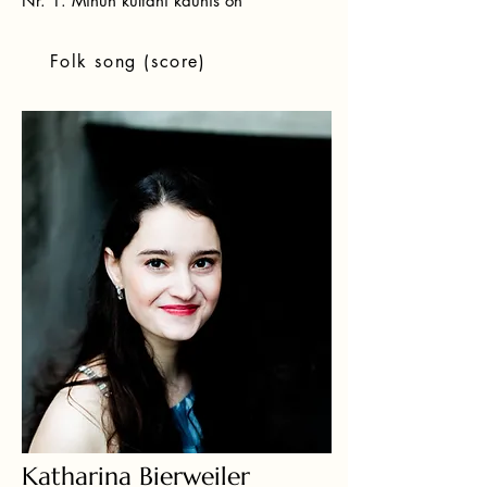
Nr. 1. Minun kultani kaunis on
Folk song (score)
Katharina Bierweiler