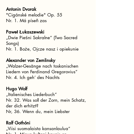
Antonin Dvorak
"Cigánské melodie" Op. 55
Nr. 1. Má píseň zas
Paweł Łukaszewski
„Dwie Pieśni Sakralne“ (Two Sacred
Songs)
Nr. 1. Boże, Ojcze nasz i opiekunie
Alexander von Zemlinsky
„Walzer-Gesänge nach toskanischen
Liedern von Ferdinand Gregorovius“
Nr. 4. Ich geh‘ des Nachts
Hugo Wolf
„Italienisches Liederbuch“
Nr. 32. Was soll der Zorn, mein Schatz,
der dich erhitzt?
Nr, 36. Wenn du, mein Liebster
Ralf Gothóni
„Viisi suomalaista kansanlaulua“