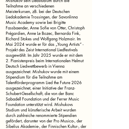
Mishukov sein Liedstudium durch die
Teilnahme an verschiedenen
Meisterkursen, zB. bei der Deutschen
Liedakademie Trossingen, der Savonlinna
Music Academy sowie bei Brigitte
Fassbaender, Anne Sofie von Otter, Christoph
Prégardien, Anne Le Bozec, Bernarda Fink,
Richard Stokes und Wolfgang Holzmair. Im
Mai 2024 wurde er für das „Young Artists“ -
Projekt des Zeist International Liedfestivals
ausgewählt. Im Jahr 2025 wurde er mit dem
2. Pianistenpreis beim Internationalen Helmut
Deutsch Liedwettbewerb in Vienna
ausgezeichnet. Mishukov wurde mit einem
Stipendium für die Teilnahme am
Talentförderprogramm Lied the Future 2026
ausgezeichnet, einer Initiative der Franz-
Schubert-Gesellschaft, die von der Banc
Sabadell Foundation und der Ferrer Music
Foundation unterstützt wird. Mishukovs
Studium und künstlerische Arbeit wurden
durch zahlreiche renommierte Stipendien
gefördert, darunter von der Pro Musica-, der
Sibelius Akademie-, der Finnischen Kultur-, der