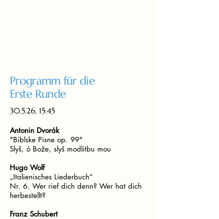
Programm für die
Erste Runde
30.5.26, 15:45
Antonin Dvorák
"Biblske Pisne op. 99"
Slyš, ó Bože, slyš modlitbu mou
Hugo Wolf
„Italienisches Liederbuch“
Nr. 6. Wer rief dich denn? Wer hat dich
herbestellt?
Franz Schubert