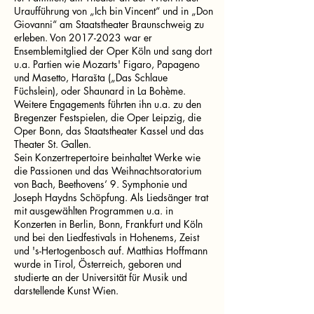
Uraufführung von „Ich bin Vincent“ und in „Don
Giovanni“ am Staatstheater Braunschweig zu
erleben. Von
2017-2023
war er
Ensemblemitglied der Oper Köln und sang dort
u.a. Partien wie Mozarts' Figaro, Papageno
und Masetto, Harašta („Das Schlaue
Füchslein), oder Shaunard in La Bohème.
Weitere Engagements führten ihn u.a. zu den
Bregenzer Festspielen, die Oper Leipzig, die
Oper Bonn, das Staatstheater Kassel und das
Theater St. Gallen.
Sein Konzertrepertoire beinhaltet Werke wie
die Passionen und das Weihnachtsoratorium
von Bach, Beethovens‘ 9. Symphonie und
Joseph Haydns Schöpfung. Als Liedsänger trat
mit ausgewählten Programmen u.a. in
Konzerten in Berlin, Bonn, Frankfurt und Köln
und bei den Liedfestivals in Hohenems, Zeist
und 's-Hertogenbosch auf. Matthias Hoffmann
wurde in Tirol, Österreich, geboren und
studierte an der Universität für Musik und
darstellende Kunst Wien.