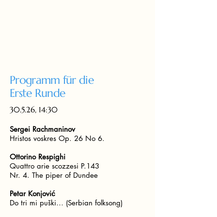
Programm für die
Erste Runde
30.5.26, 14:30
Sergei Rachmaninov
Hristos voskres Op. 26 No 6.
Ottorino Respighi
Quattro arie scozzesi P.143
Nr. 4. The piper of Dundee
Petar Konjović
Do tri mi puški… (Serbian folksong)