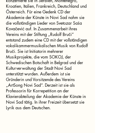
konzertierte sie in Serbien, Montenegro,
Kroatien, Italien, Frankreich, Deutschland und
Österreich. Für eine Gedenk CD der
Akademie der Künste in Novi Sad nahm sie
die vollständigen Lieder von Svetozar Saša
Kovačević auf. In Zusammenarbeit ihres
Vereins mit der Stiftung „Rudolf Bruči“
entstand zudem eine CD mit der vollständigen
vokal-kammermusikalischen Musik von Rudolf
Bruči. Sie ist Initiatorin mehrerer
Musikprojekte, die vom SOKOJ, der
Schwedischen Botschaft in Belgrad und der
Kulturverwaltung der Stadt Novi Sad
unterstützt wurden. Außerdem ist sie
Gründerin und Vorsitzende des Vereins
„ArtSong Novi Sad“. Derzeit ist sie als
Professorin für Korrepetition an der
Klavierabteilung der Akademie der Künste in
Novi Sad tätig. In ihrer Freizeit übersetzt sie
Lyrik aus dem Deutschen.