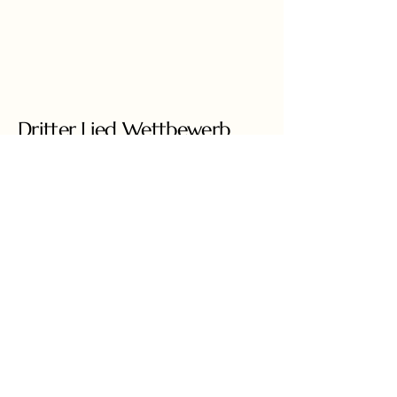
Dritter Lied Wettbewerb
Bolko von Hochberg
2026
+49 3581 8778460
liedcompetition@gmail.com
Ars Augusta e.V.
Augustastrasse 6
02826 Görlitz