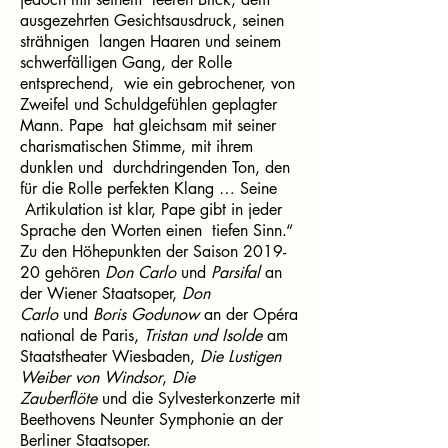
ausgezehrten Gesichtsausdruck, seinen
strähnigen langen Haaren und seinem
schwerfälligen Gang, der Rolle
entsprechend, wie ein gebrochener, von
Zweifel und Schuldgefühlen geplagter
Mann. Pape hat gleichsam mit seiner
charismatischen Stimme, mit ihrem
dunklen und durchdringenden Ton, den
für die Rolle perfekten Klang … Seine
Artikulation ist klar, Pape gibt in jeder
Sprache den Worten einen tiefen Sinn.“
Zu den Höhepunkten der Saison 2019-
20 gehören
Don Carlo
und
Parsifal
an
der Wiener Staatsoper,
Don
Carlo
und
Boris Godunow
an der Opéra
national de Paris,
Tristan und Isolde
am
Staatstheater Wiesbaden,
Die Lustigen
Weiber von Windsor
,
Die
Zauberflöte
und die Sylvesterkonzerte mit
Beethovens Neunter Symphonie an der
Berliner Staatsoper.