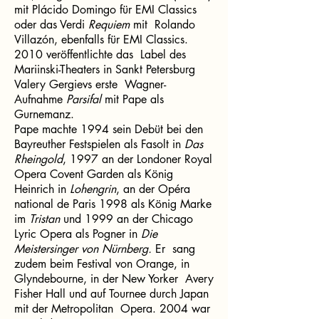
mit Plácido Domingo für EMI Classics
oder das Verdi
Requiem
mit Rolando
Villazón, ebenfalls für EMI Classics.
2010 veröffentlichte das Label des
Mariinski-Theaters in Sankt Petersburg
Valery Gergievs erste Wagner-
Aufnahme
Parsifal
mit Pape als
Gurnemanz.
Pape machte 1994 sein Debüt bei den
Bayreuther Festspielen als Fasolt in
Das
Rheingold
, 1997 an der Londoner Royal
Opera Covent Garden als König
Heinrich in
Lohengrin
, an der Opéra
national de Paris 1998 als König Marke
im
Tristan
und 1999 an der Chicago
Lyric Opera als Pogner in
Die
Meistersinger von Nürnberg.
Er sang
zudem beim Festival von Orange, in
Glyndebourne, in der New Yorker Avery
Fisher Hall und auf Tournee durch Japan
mit der Metropolitan Opera. 2004 war