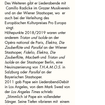
Des Weiteren gibt er Liederabende mit
Camillo Radicke im Grazer Musikverein
und an der Wiener Staatsoper, wo er
auch bei der Verleihung des
Europäischen Kulturpreises Pro Europa
singt.
Höhepunkte 2018/2019 waren unter
anderem
Tristan und Isolde
an der
Opéra national de Paris,
Elektra
,
Die
Zauberflöte
und
Parsifal
an der Wiener
Staatsoper,
Fidelio
,
Elektra
,
Die
Zauberflöte
,
Macbeth
und
Tristan und
Isolde
an der Staatsoper Berlin, eine
Neuinszenierung von
T.H.A.M.O.S.
in
Salzburg oder
Parsifal
an der
Bayerischen Staatsoper.
2011 gab Pape sein Liederabend-Debüt
in Los Angeles, von dem Mark Swed von
der
Los Angeles Times
schrieb:
„Stimmlich ist Pape ein vollendeter
Sänger. Seine Tiefen vibrieren mit einem