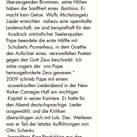
überzeugenden Brummen, seine Höhen
haben die Sanftheit eines Baritons. Er
macht kein Getue. Wolfs
Michelangelo
Lieder
erreichten nahezu eine opernhafte
Leidenschaft; sie sind beispielhaft für den
Ausdruck untröstlicher Seelenqualen.
Pape beendete die erste Hälfte mit
Schuberts
Prometheus
, in dem Goethe
den Aufschrei eines verzweifelten Poeten
gegen den Gott Zeus beschreibt. Ich
wäre ungern der von Pape
herausgeforderte Zeus gewesen.“
2009 schrieb Pape mit einem
ausverkauften Liederabend in der New
Yorker Carnegie Hall ein wichtiges
Kapitel in seiner Karriere. Er hatte für
den Abend deutschsprachige Lieder
ausgewählt, und die Kritiken
überschlugen sich mit Lob. Des Weiteren
war er Teil der letzten Aufführungen von
Otto Schenks
legendärer
Ring
Produktion aus den