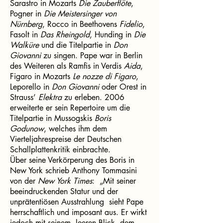
Sarastro in Mozarts
Die Zauberflöte
,
Pogner in
Die Meistersinger von
Nürnberg
, Rocco in Beethovens
Fidelio
,
Fasolt in
Das
Rheingold
, Hunding in
Die
Walküre
und die Titelpartie in
Don
Giovanni
zu singen. Pape war in Berlin
des Weiteren als Ramfis in Verdis
Aida
,
Figaro in Mozarts
Le nozze di Figaro
,
Leporello in
Don Giovanni
oder Orest in
Strauss’
Elektra
zu erleben. 2006
erweiterte er sein Repertoire um die
Titelpartie in Mussogskis
Boris
Godunow
, welches ihm dem
Vierteljahrespreise der Deutschen
Schallplattenkritik einbrachte.
Über seine Verkörperung des Boris in
New York schrieb Anthony Tommasini
von der
New York Times
: „Mit seiner
beeindruckenden Statur und der
unprätentiösen Ausstrahlung sieht Pape
herrschaftlich und imposant aus. Er wirkt
jedoch mit seinem leeren Blick, dem