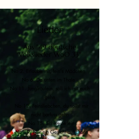
Lieder
Aus "49 deutsche
Volkslieder WoO 33“
No 2. Erlaube mir, fein's Mädchen
No 6. Da unten im Thale
No 11. Jungfräulein, soll ich mit euch
gehn
No 12. Feinsliebchen, du sollst mir
nicht barfuss gehn
No 15. Schwesterlein
No 19. Nur ein Gesicht auf Erden