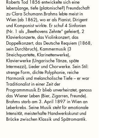
Roberts Tod 1856 entwickelte sich eine
lebenslange, tiefe (platonische?) Freundschaft
zu Clara Schumann.Brahms lebte meist in
Wien (ab 1862), wo er als Pianist, Dirigent
und Komponist wirkte. Er schuf 4 Sinfonien
(Nr. 1 als „Beethovens Zehnte“ gefeiert), 2
Klavierkonzerte, das Violinkonzert, das
Doppelkonzert, das Deutsche Requiem (1868,
sein Durchbruch), Kammermusik (3
Streichquartette, Klarinettenwerke),
Klavierwerke (Ungarische Tänze, späte
Intermezzi), Lieder und Chorwerke. Sein Stil:
strenge Form, dichte Polyphonie, reiche
Harmonik und melancholische Tiefe – er war
Traditionalist in einer Zeit der
Programmmusik.Er blieb unverheiratet, genoss
das Wiener Leben (Bier, Zigarren, Freunde).
Brahms starb am 3. April 1897 in Wien an
Leberkrebs. Seine Musik steht für emotionale
Intensität, meisterhafte Handwerkskunst und
Brücke zwischen Klassik und Spätromantik.