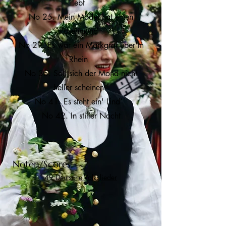
lebt
No 25. Mein Mädel hat einen
Rosenmund
No 29. Es war ein Markgraf über'm
Rhein
No 35. Soll sich der Mond nicht
heller scheinen
No 41. Es steht ein' Lind’
No 42. In stiller Nacht
Noten/Scores:
49 Deutsche Volkslieder