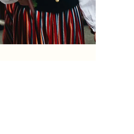
Previous
Next
Dritter Lied Wettbewerb
Bolko von Hochberg