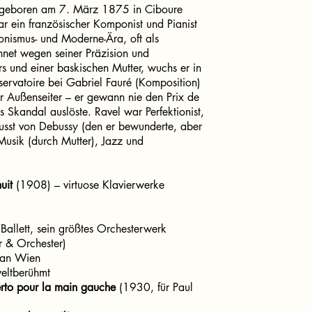
 geboren am 7. März 1875 in Ciboure
ar ein französischer Komponist und Pianist
ionismus- und Moderne-Ära, oft als
net wegen seiner Präzision und
rs und einer baskischen Mutter, wuchs er in
servatoire bei Gabriel Fauré (Komposition)
r Außenseiter – er gewann nie den Prix de
Skandal auslöste. Ravel war Perfektionist,
flusst von Debussy (den er bewunderte, aber
 Musik (durch Mutter), Jazz und
uit
(1908) – virtuose Klavierwerke
Ballett, sein größtes Orchesterwerk
 & Orchester)
 an Wien
eltberühmt
rto pour la main gauche
(1930, für Paul