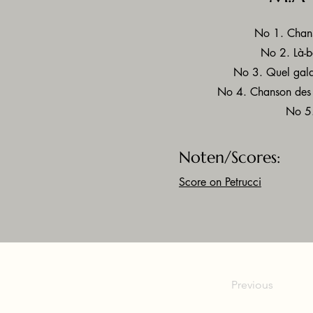
No 1. Chans
No 2. Là-ba
No 3. Quel gala
No 4. Chanson des c
No 5.
Noten/Scores:
Score on Petrucci
Previous