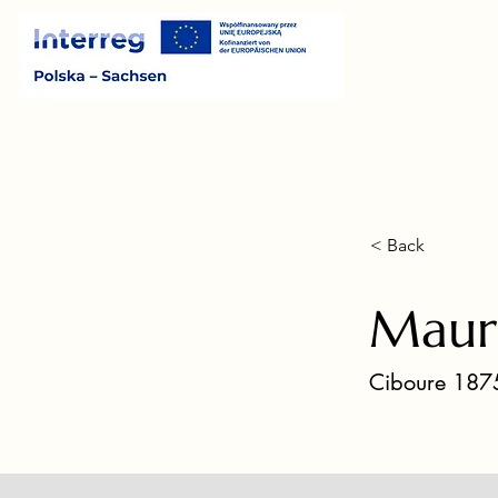
< Back
Mauri
Ciboure 1875