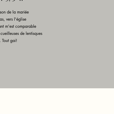
on de la mariée
s, vers l'église
nt m'est comparable
ueilleuses de lentisques
 Tout gai!