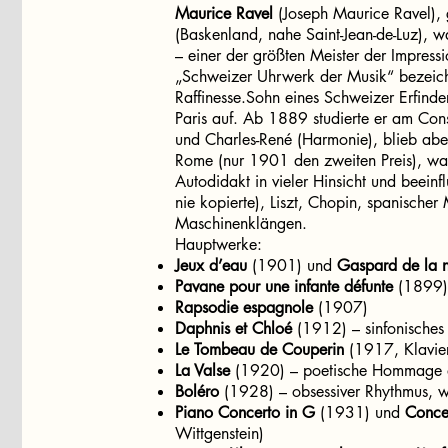
Maurice Ravel
(Joseph Maurice Ravel),
(Baskenland, nahe Saint-Jean-de-Luz), w
– einer der größten Meister der Impress
„Schweizer Uhrwerk der Musik“ bezeich
Raffinesse.Sohn eines Schweizer Erfinde
Paris auf. Ab 1889 studierte er am Con
und Charles-René (Harmonie), blieb abe
Rome (nur 1901 den zweiten Preis), was 
Autodidakt in vieler Hinsicht und beein
nie kopierte), Liszt, Chopin, spanischer
Maschinenklängen.
Hauptwerke:
Jeux d’eau
(1901) und
Gaspard de la n
Pavane pour une infante défunte
(1899)
Rapsodie espagnole
(1907)
Daphnis et Chloé
(1912) – sinfonisches 
Le Tombeau de Couperin
(1917, Klavier
La Valse
(1920) – poetische Hommage
Boléro
(1928) – obsessiver Rhythmus, w
Piano Concerto in G
(1931) und
Conce
Wittgenstein)