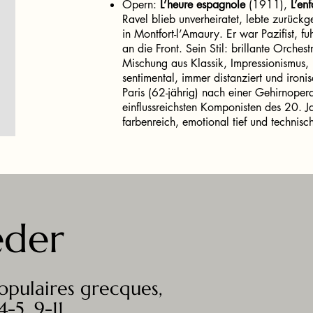
Opern:
L’heure espagnole
(1911),
L’enf
Ravel blieb unverheiratet, lebte zurückg
in Montfort-l’Amaury. Er war Pazifist, f
an die Front. Sein Stil: brillante Orches
Mischung aus Klassik, Impressionismus,
sentimental, immer distanziert und iro
Paris (62-jährig) nach einer Gehirnoperat
einflussreichsten Komponisten des 20. Ja
farbenreich, emotional tief und technisch
eder
opulaires grecques,
-5, 9-11