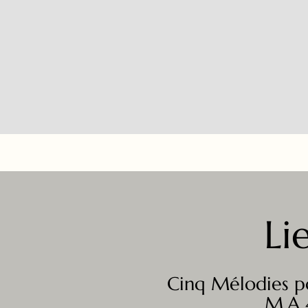
Li
Cinq Mélodies p
M.A 4